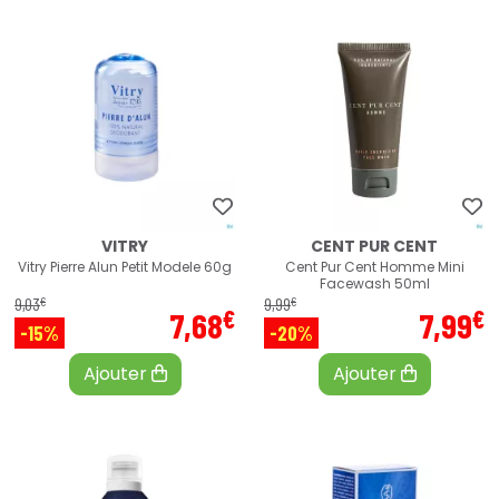
VITRY
CENT PUR CENT
Vitry Pierre Alun Petit Modele 60g
Cent Pur Cent Homme Mini
Facewash 50ml
€
€
9
,
03
9
,
99
€
€
7
,
68
7
,
99
-15%
-20%
Ajouter
Ajouter