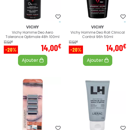
VICHY
VICHY
Vichy Homme Deo Aero
Vichy Homme Deo Roll Clinical
Tolerance Optimale 48h 100ml
Control 96h 50ml
€
€
17
,
50
17
,
50
€
€
14
,
00
14
,
00
-20%
-20%
Ajouter
Ajouter