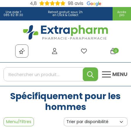
4,8
98 avis
Une aide ?
Retrait gratuit sous 2h
Accès
085 82 81 30
en Click & Collect
pro
Extrapharm Votre pharmacie
0
MENU
Spécifiquement pour les
hommes
Menu/Filtres