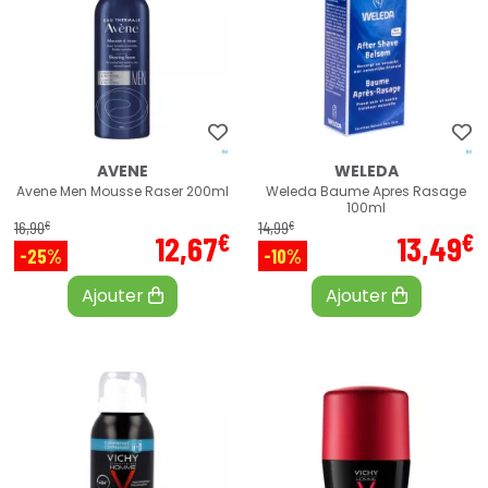
AVENE
WELEDA
Avene Men Mousse Raser 200ml
Weleda Baume Apres Rasage
100ml
€
€
16
,
90
14
,
99
€
€
12
,
67
13
,
49
-25%
-10%
Ajouter
Ajouter