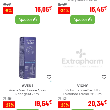
€
€
16
,
90
23
,
50
€
€
16
,
05
16
,
45
-5%
-30%
Ajouter
Ajouter
AVENE
VICHY
Avene Men Baume Apres
Vichy Homme Deo 48h
Rasage Nf 75ml
Tolerance Aerosol 2x100ml
€
€
26
,
90
25
,
43
€
€
19
,
64
20
,
34
-27%
-20%