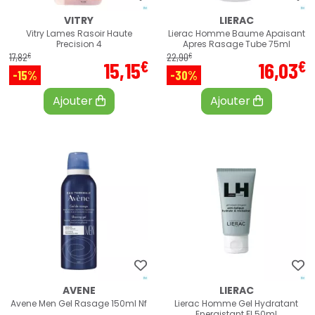
VITRY
LIERAC
Vitry Lames Rasoir Haute
Lierac Homme Baume Apaisant
Precision 4
Apres Rasage Tube 75ml
€
€
17
,
82
22
,
90
€
€
15
,
15
16
,
03
-15%
-30%
Ajouter
Ajouter
AVENE
LIERAC
Avene Men Gel Rasage 150ml Nf
Lierac Homme Gel Hydratant
Energistant Fl 50ml