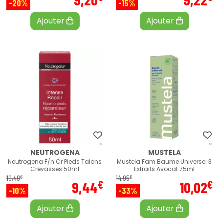
-20%
-15%
Ajouter
Ajouter
NEUTROGENA
MUSTELA
Neutrogena F/n Cr Pieds Talons
Mustela Fam Baume Universel 3
Crevasses 50ml
Extraits Avocat 75ml
€
€
10
,
49
14
,
95
€
€
9
,
44
10
,
02
-10%
-33%
Ajouter
Ajouter