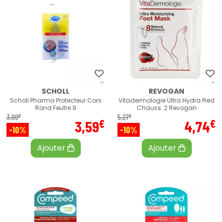
SCHOLL
REVOGAN
Scholl Pharma Protecteur Cors
Vitadermologie Ultra Hydra Pied
Rond Feutre 9
Chauss. 2 Revogan
€
€
3
,
99
5
,
27
€
€
3
,
59
4
,
74
-10%
-10%
Ajouter
Ajouter