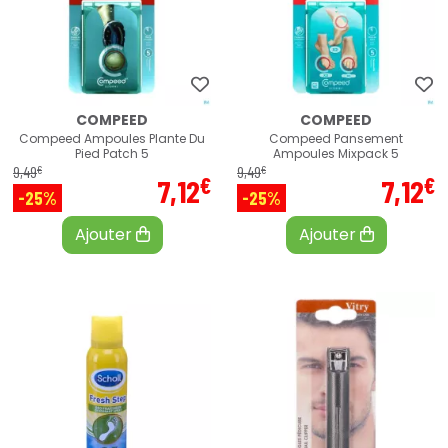
COMPEED
COMPEED
Compeed Ampoules Plante Du
Compeed Pansement
Pied Patch 5
Ampoules Mixpack 5
€
€
9
,
49
9
,
49
€
€
7
,
12
7
,
12
-25%
-25%
Ajouter
Ajouter