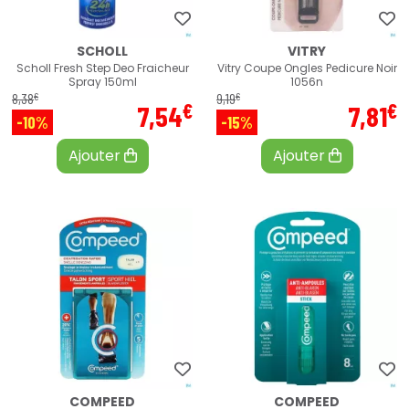
SCHOLL
VITRY
Scholl Fresh Step Deo Fraicheur
Vitry Coupe Ongles Pedicure Noir
Spray 150ml
1056n
€
€
8
,
38
9
,
19
€
€
7
,
54
7
,
81
-10%
-15%
Ajouter
Ajouter
COMPEED
COMPEED