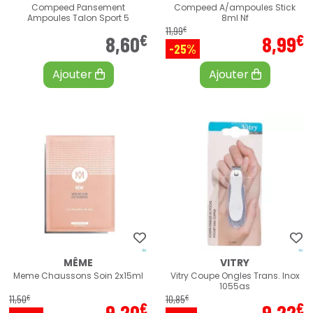
Compeed Pansement
Compeed A/ampoules Stick
Ampoules Talon Sport 5
8ml Nf
€
11
,
99
€
€
8
,
60
8
,
99
-25%
Ajouter
Ajouter
MÊME
VITRY
Meme Chaussons Soin 2x15ml
Vitry Coupe Ongles Trans. Inox
1055as
€
€
11
,
50
10
,
85
€
€
9
,
20
9
,
22