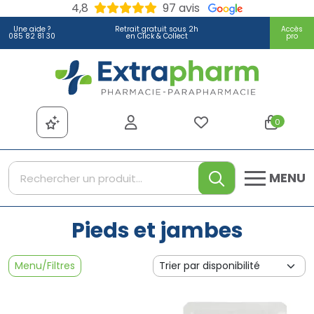
4,8
97 avis
Une aide ?
Retrait gratuit sous 2h
Accès
085 82 81 30
en Click & Collect
pro
Extrapharm Votre pharmacie
0
MENU
Pieds et jambes
Menu/Filtres