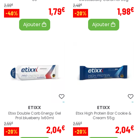
€
€
2
,
99
2
,
48
€
€
1
,
79
1
,
98
-40%
-20%
Ajouter
Ajouter
ETIXX
ETIXX
Etixx Double Carb Energy Gel
Etixx High Protein Bar Cookie &
Prol.blueberry 1x60ml
Cream 55g
€
€
2
,
55
2
,
55
€
€
2
,
04
2
,
04
-20%
-20%