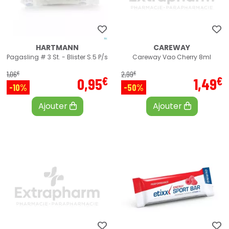
HARTMANN
CAREWAY
Pagasling # 3 St. - Blister S.5 P/s
Careway Vao Cherry 8ml
€
€
1
,
06
2
,
99
€
€
0
,
95
1
,
49
-10%
-50%
Ajouter
Ajouter