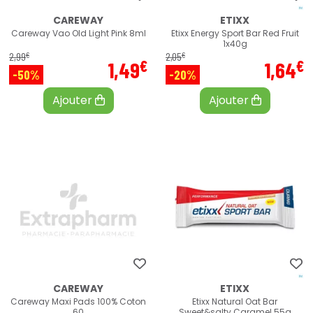
CAREWAY
ETIXX
Careway Vao Old Light Pink 8ml
Etixx Energy Sport Bar Red Fruit
1x40g
€
€
2
,
99
2
,
05
€
€
1
,
49
1
,
64
-50%
-20%
Ajouter
Ajouter
CAREWAY
ETIXX
Careway Maxi Pads 100% Coton
Etixx Natural Oat Bar
60
Sweet&salty Caramel 55g