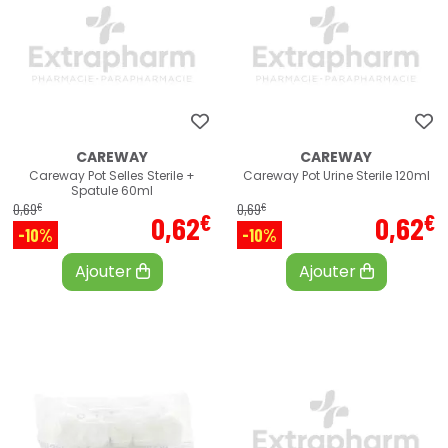
CAREWAY
CAREWAY
Careway Pot Selles Sterile +
Careway Pot Urine Sterile 120ml
Spatule 60ml
€
€
0
,
69
0
,
69
€
€
0
,
62
0
,
62
-10%
-10%
Ajouter
Ajouter