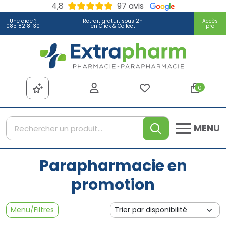
4,8
97 avis
Une aide ?
Retrait gratuit sous 2h
Accès
085 82 81 30
en Click & Collect
pro
Extrapharm Votre pharmacie
0
MENU
Parapharmacie en
promotion
Menu/Filtres