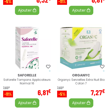
-5%
-11%
Ajouter
Ajouter
SAFORELLE
ORGANYC
Saforelle Tampons Applicateurs
Organyc Serviettes Extra Nuit Bio
Normal 16
Coton 7
€
€
7
,
65
7
,
65
€
€
6
,
81
7
,
27
-11%
-5%
Ajouter
Ajouter