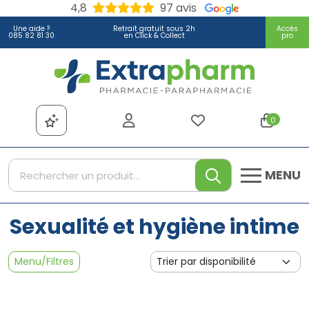
4,8
97 avis
Une aide ?
Retrait gratuit sous 2h
Accès
085 82 81 30
en Click & Collect
pro
Extrapharm Votre pharmacie
0
MENU
Sexualité et hygiène intime
Menu/Filtres