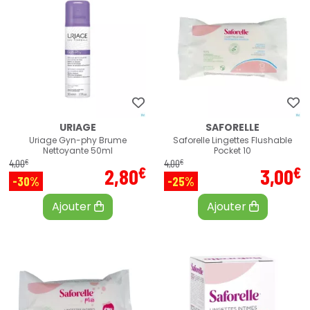
URIAGE
SAFORELLE
Uriage Gyn-phy Brume
Saforelle Lingettes Flushable
Nettoyante 50ml
Pocket 10
€
€
4
,
00
4
,
00
€
€
2
,
80
3
,
00
-30%
-25%
Ajouter
Ajouter