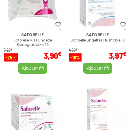
SAFORELLE
SAFORELLE
Saforelle Miss Lingette
Saforelle Lingettes Flushable 10
Biodegradable 25
€
€
5
,
20
4
,
90
€
€
3
,
90
3
,
97
-25%
-19%
Ajouter
Ajouter