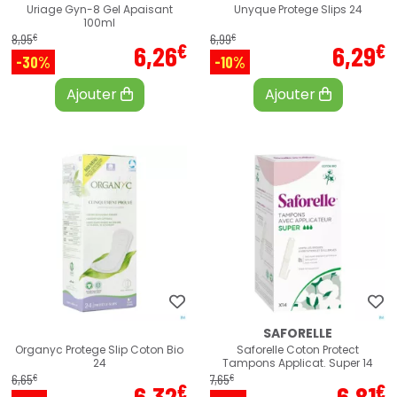
Uriage Gyn-8 Gel Apaisant
Unyque Protege Slips 24
100ml
€
€
8
,
95
6
,
99
€
€
6
,
26
6
,
29
-30%
-10%
Ajouter
Ajouter
SAFORELLE
Organyc Protege Slip Coton Bio
Saforelle Coton Protect
24
Tampons Applicat. Super 14
€
€
6
,
65
7
,
65
€
€
6
,
32
6
,
81