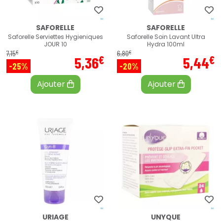
SAFORELLE
SAFORELLE
Saforelle Serviettes Hygieniques
Saforelle Soin Lavant Ultra
JOUR 10
Hydra 100ml
€
€
7
,
15
6
,
80
€
€
5
,
36
5
,
44
-25%
-20%
Ajouter
Ajouter
URIAGE
UNYQUE