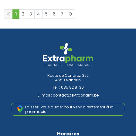
1
2
3
4
5
6
7
Route de Condroz, 322
4550 Nandrin
Tél. :
085 82 81 30
E-mail :
contact
@
extrapharm.be
Laissez-vous guider pour venir
directement à la
pharmacie
Horaires