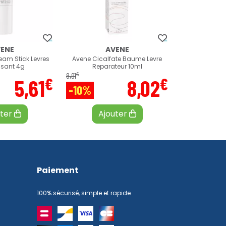
ENE
AVENE
eam Stick Levres
Avene Cicalfate Baume Levre
ssant 4g
Reparateur 10ml
€
8
,
91
€
€
5
,
61
8
,
02
-10%
uter
Ajouter
Paiement
100% sécurisé, simple et rapide