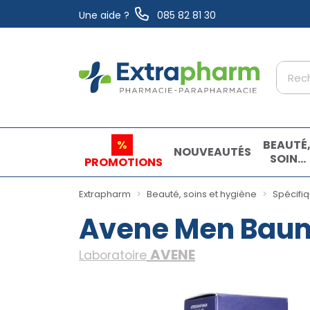
Une aide ?
085 82 81 30
Extrapharm Votre pharmacie en ligne à vo
%
BEAUTÉ
NOUVEAUTÉS
SOINS
PROMOTIONS
ET
HYGIÈN
Extrapharm
Beauté, soins et hygiène
Spécifi
Avene Men Baum
AVENE
Laboratoire