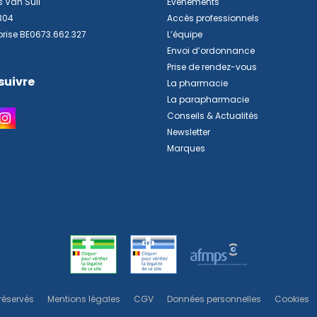
s Van Sull
Événements
304
Accès professionnels
prise BE0673.662.327
L’équipe
Envoi d’ordonnance
Prise de rendez-vous
suivre
La pharmacie
La parapharmacie
Conseils & Actualités
Newsletter
Marques
réservés
Mentions légales
CGV
Données personnelles
Cookies