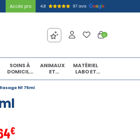
Accès pro
4,8
97 avis
0
SOINS À
ANIMAUX
MATÉRIEL
DOMICILE
ET
LABO ET
ET
INSECTES
MATIÈRES
PREMIERS
PREMIÈRES
Rasage Nf 75ml
SOINS
5ml
€
64