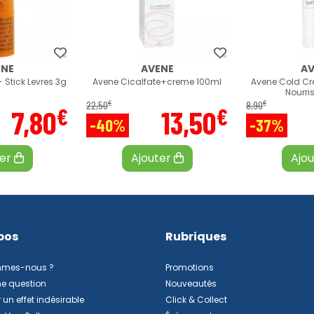
ENE
AVENE
AV
 Stick Levres 3g
Avene Cicalfate+creme 100ml
Avene Cold Cr
Nourri
€
€
22
,
50
8
,
90
€
€
7
,
80
13
,
50
-40%
-37%
ter
Ajouter
Ajo
pos
Rubriques
mmes-nous ?
Promotions
ne question
Nouveautés
 un effet indésirable
Click & Collect