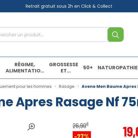
Retrait gratuit sous 2h
en Click & Collect
tre service
,
RÉGIME,
GROSSESSE
50+
NATUROPATHIE
ALIMENTATION
ET
& VITAMINES
ENFANTS
E
quement pour les hommes
Rasage
Avene Men Baume Apres 
e Apres Rasage Nf 7
€
26
,
90
19
,
-27%