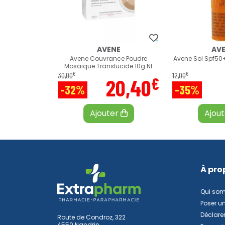
AVENE
AV
Avene Couvrance Poudre
Avene Sol Spf50+
Mosaique Translucide 10g Nf
€
€
30
,
00
12
,
00
€
20
,
40
-32%
-35%
Ajouter
Ajou
À pro
Qui so
Poser u
Déclarer
Route de Condroz, 322
4550 Nandrin