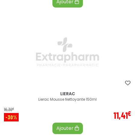
Ajouter
LIERAC
Lierac Mousse Nettoyante 150ml
€
16
,
30
€
11
,
41
-30%
Ajouter