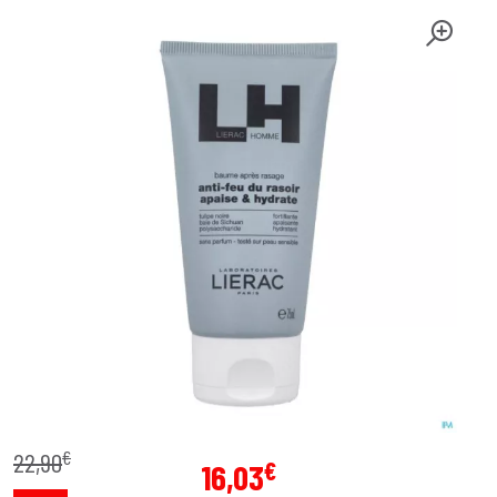
€
22
,
90
€
16
,
03