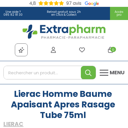
4,8
97 avis
Une aide ?
Retrait gratuit sous 2h
Accès
085 82 81 30
en Click & Collect
pro
Extrapharm Votre pharmacie
0
MENU
Lierac Homme Baume
Apaisant Apres Rasage
Tube 75ml
LIERAC