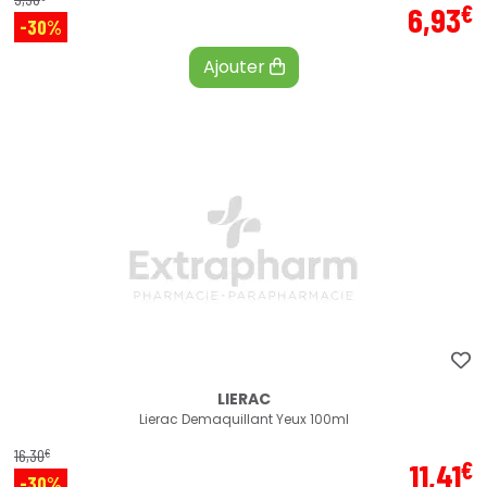
€
6
,
93
-30%
Ajouter
LIERAC
Lierac Demaquillant Yeux 100ml
€
16
,
30
€
11
,
41
-30%