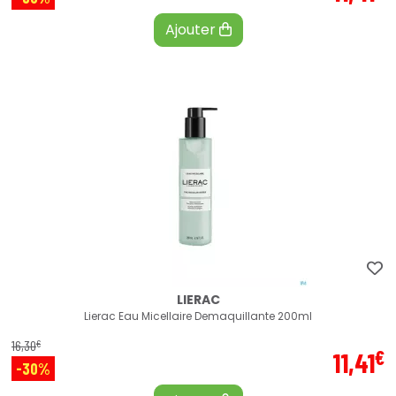
Ajouter
LIERAC
Lierac Eau Micellaire Demaquillante 200ml
€
16
,
30
€
11
,
41
-30%