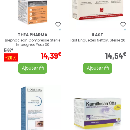
THEA PHARMA
ILAST
Blephaclean Compresse Sterile
Ilast Linguettes Nettoy. Sterile 20
Impregnee Yeux 30
€
17
,
99
€
€
14
,
39
14
,
54
-20%
Ajouter
Ajouter