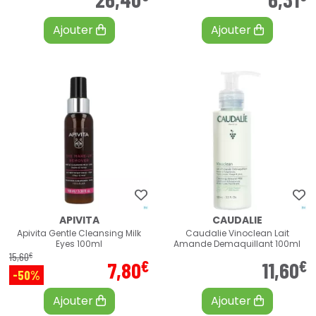
Ajouter
Ajouter
APIVITA
CAUDALIE
Apivita Gentle Cleansing Milk
Caudalie Vinoclean Lait
Eyes 100ml
Amande Demaquillant 100ml
€
15
,
60
€
€
7
,
80
11
,
60
-50%
Ajouter
Ajouter