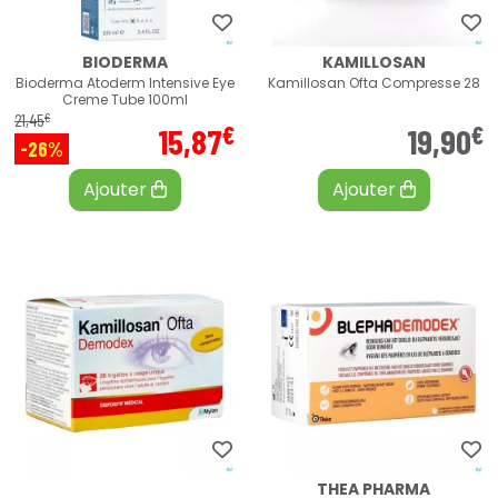
BIODERMA
KAMILLOSAN
Bioderma Atoderm Intensive Eye
Kamillosan Ofta Compresse 28
Creme Tube 100ml
€
21
,
45
€
€
15
,
87
19
,
90
-26%
Ajouter
Ajouter
THEA PHARMA