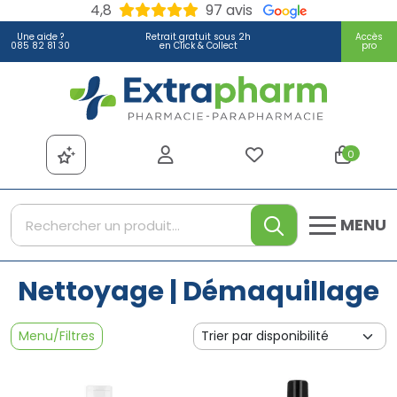
4,8
97 avis
Une aide ?
Retrait gratuit sous 2h
Accès
085 82 81 30
en Click & Collect
pro
Extrapharm Votre pharmacie
0
MENU
Nettoyage | Démaquillage
Menu/Filtres