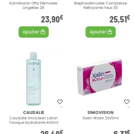
Kamillosan Ofta Demodex
Blephademodex Compresse
Lingettes 28
Nettoyante Yeux 30
€
€
23
,
90
25
,
51
Ajouter
Ajouter
CAUDALIE
SIMOVISION
Caudalie Vinoclean Lotion
Xailin Wash 20x5ml
Tonique Hydratante 400ml
€
€
26
,
40
6
,
31