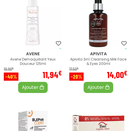
AVENE
APIVITA
Avene Demaquillant Yeux
Apivita 3in1 Cleansing Milk Face
Douceur 125ml
& Eyes 200ml
€
€
19
,
90
17
,
50
€
€
11
,
94
14
,
00
-40%
-20%
Ajouter
Ajouter