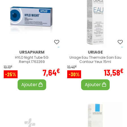
URSAPHARM
URIAGE
HYLO Night Tube 5G
Uriage Eau Thermale Soin Eau
Rempl.1762269
Contour Yeux 15ml
€
€
10
,
19
19
,
40
€
€
7
,
64
13
,
58
-25%
-30%
Ajouter
Ajouter