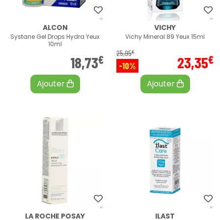
ALCON
VICHY
Systane Gel Drops Hydra Yeux
Vichy Mineral 89 Yeux 15ml
10ml
€
25
,
95
€
€
18
,
73
23
,
35
-10%
Ajouter
Ajouter
LA ROCHE POSAY
ILAST