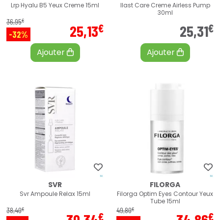
Lrp Hyalu B5 Yeux Creme 15ml
Ilast Care Creme Airless Pump
30ml
€
36
,
95
€
€
25
,
13
25
,
31
-32%
Ajouter
Ajouter
SVR
FILORGA
Svr Ampoule Relax 15ml
Filorga Optim Eyes Contour Yeux
Tube 15ml
€
€
38
,
40
49
,
80
€
€
30
,
34
34
,
86