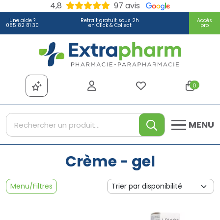
4,8
97 avis
Une aide ?
Retrait gratuit sous 2h
Accès
085 82 81 30
en Click & Collect
pro
Extrapharm Votre pharmacie
0
MENU
Crème - gel
Menu/Filtres