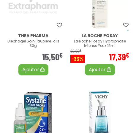
THEA PHARMA
LA ROCHE POSAY
Blephagel Soin Paupiere-cils
La Roche Posay Hydraphase
30g
Intense Yeux 15ml
€
25
,
95
€
€
15
,
50
17
,
39
-33%
Ajouter
Ajouter