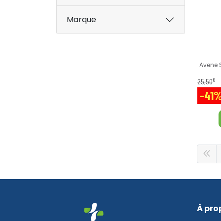
Marque
Avene 
€
25
,
50
-41
À pro