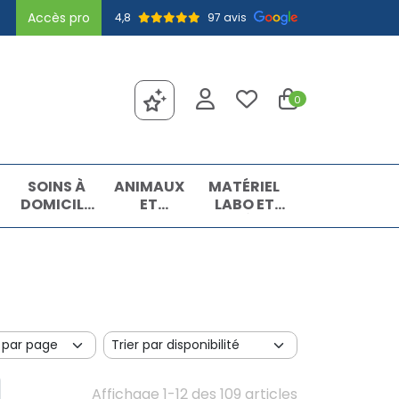
Accès pro
4,8
97 avis
0
SOINS À
ANIMAUX
MATÉRIEL
DOMICILE
ET
LABO ET
ET
INSECTES
MATIÈRES
PREMIERS
PREMIÈRES
SOINS
Affichage 1-12 des 109 articles