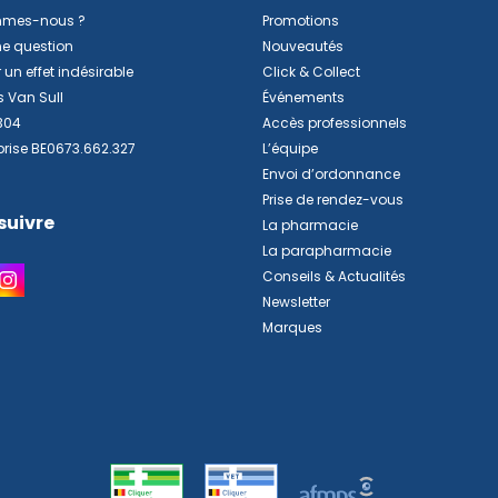
mmes-nous ?
Promotions
ne question
Nouveautés
 un effet indésirable
Click & Collect
s Van Sull
Événements
304
Accès professionnels
prise BE0673.662.327
L’équipe
Envoi d’ordonnance
Prise de rendez-vous
suivre
La pharmacie
La parapharmacie
Conseils & Actualités
Newsletter
Marques