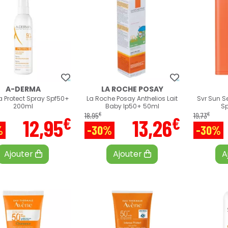
A-DERMA
LA ROCHE POSAY
 Protect Spray Spf50+
La Roche Posay Anthelios Lait
Svr Sun S
200ml
Baby Ip50+ 50ml
S
€
€
18
,
95
19
,
73
€
€
12
,
95
13
,
26
%
-30%
-30%
Ajouter
Ajouter
A