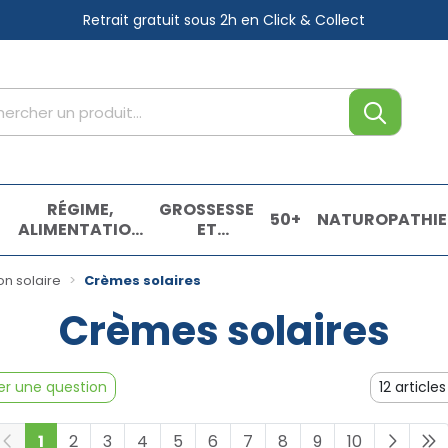
Retrait gratuit sous 2h
en Click & Collect
tre service
,
RÉGIME,
GROSSESSE
50+
NATUROPATHIE
ALIMENTATION
ET
& VITAMINES
ENFANTS
E
on solaire
Crèmes solaires
Crèmes solaires
r une question
1
2
3
4
5
6
7
8
9
10