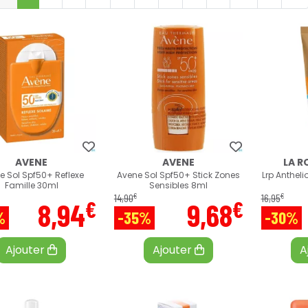
AVENE
AVENE
LA R
e Sol Spf50+ Reflexe
Avene Sol Spf50+ Stick Zones
Lrp Anthel
Famille 30ml
Sensibles 8ml
€
€
14
,
90
16
,
95
€
€
8
,
94
9
,
68
%
-35%
-30%
Ajouter
Ajouter
A