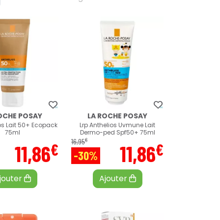
OCHE POSAY
LA ROCHE POSAY
ios Lait 50+ Ecopack
Lrp Anthelios Uvmune Lait
75ml
Dermo-ped Spf50+ 75ml
€
16
,
95
€
€
11
,
86
11
,
86
-30%
jouter
Ajouter