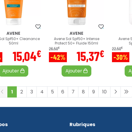
AVENE
AVENE
Sol Spf50+ Cleanance
Avene Sol Spf50+ Intense
Avene S
50ml
Protect 50+ Fluide 150ml
S
€
€
26
,
50
22
,
50
€
€
15
,
04
15
,
37
%
-42%
-30%
Ajouter
Ajouter
A
1
2
3
4
5
6
7
8
9
10
pos
Rubriques