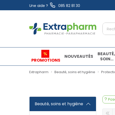
Une aide ?
085 82 81 30
Extrapharm Votre pharmacie en ligne à vo
%
BEAUTÉ
NOUVEAUTÉS
SOINS
PROMOTIONS
ET
HYGIÈN
Extrapharm
Beauté, soins et hygiène
Protecti
Pose
Beauté, soins et hygiène