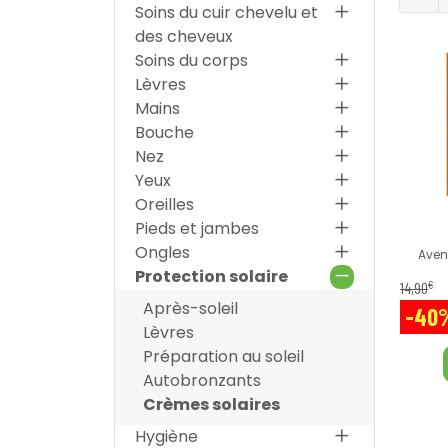
Soins du cuir chevelu et
des cheveux
Soins du corps
Lèvres
Mains
Bouche
Nez
Yeux
Oreilles
Pieds et jambes
Ongles
Aven
Protection solaire
€
14
,
90
Après-soleil
-40
Lèvres
Préparation au soleil
Autobronzants
Crèmes solaires
Hygiène