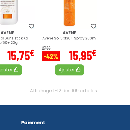
AVENE
AVENE
ol Sunsistick Ka
Avene Sol Spf30+ Spray 200ml
pf50+ 20g
€
27
,
50
€
€
15
,
75
15
,
95
-42%
jouter
Ajouter
Affichage 1-12 des 109 articles
Paiement