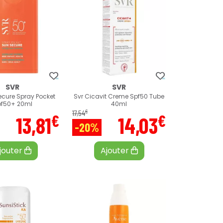
SVR
SVR
ecure Spray Pocket
Svr Cicavit Creme Spf50 Tube
pf50+ 20ml
40ml
€
17
,
54
€
€
13
,
81
14
,
03
-20%
jouter
Ajouter