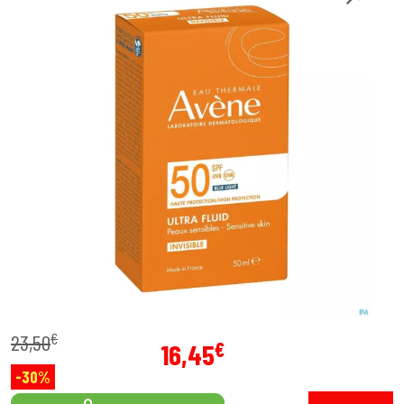
€
23
,
50
€
16
,
45
-30%