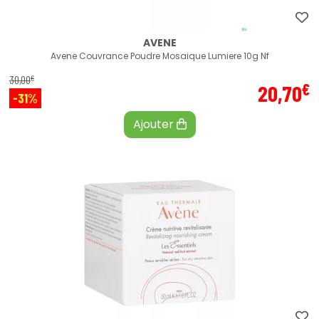
AVENE
Avene Couvrance Poudre Mosaique Lumiere 10g Nf
€
30
,
00
€
20
,
70
-31%
Ajouter