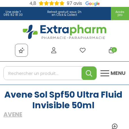
4,8
97 avis
Une aide ?
Retrait gratuit sous 2h
Accès
085 82 81 30
en Click & Collect
pro
Extrapharm Votre pharmacie
0
MENU
Avene Sol Spf50 Ultra Fluid
Invisible 50ml
AVENE