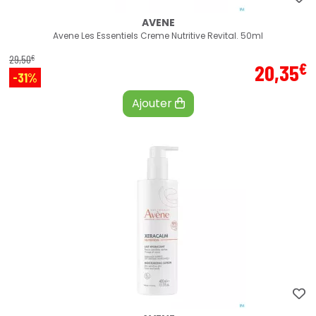
AVENE
Avene Les Essentiels Creme Nutritive Revital. 50ml
€
29
,
50
€
20
,
35
-31%
Ajouter