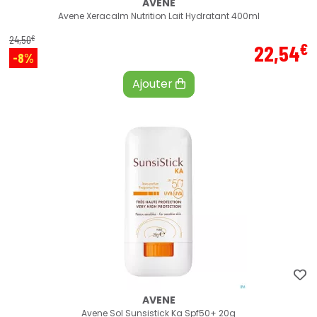
AVENE
Avene Xeracalm Nutrition Lait Hydratant 400ml
€
24
,
50
€
22
,
54
-8%
Ajouter
AVENE
Avene Sol Sunsistick Ka Spf50+ 20g