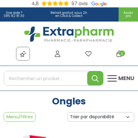
4,8
97 avis
Une aide ?
Retrait gratuit sous 2h
Accès
085 82 81 30
en Click & Collect
pro
Extrapharm Votre pharmacie
0
MENU
Ongles
Menu/Filtres