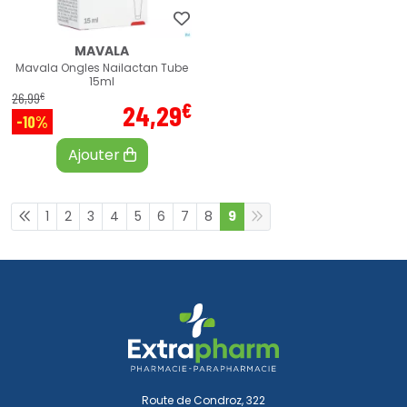
MAVALA
Mavala Ongles Nailactan Tube
15ml
€
26
,
99
€
24
,
29
-10%
Ajouter
1
2
3
4
5
6
7
8
9
Route de Condroz, 322