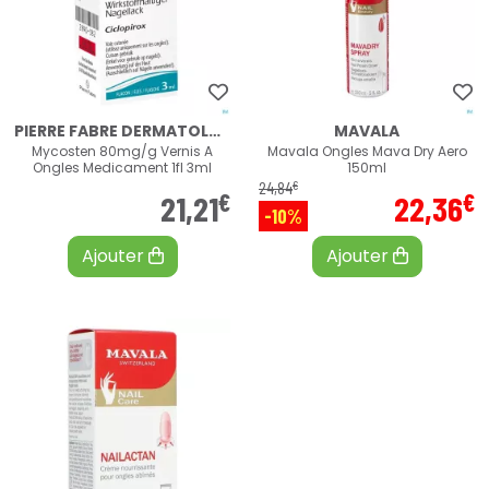
PIERRE FABRE DERMATOLOGIE
MAVALA
Mycosten 80mg/g Vernis A
Mavala Ongles Mava Dry Aero
Ongles Medicament 1fl 3ml
150ml
€
24
,
84
€
€
21
,
21
22
,
36
-10%
Ajouter
Ajouter