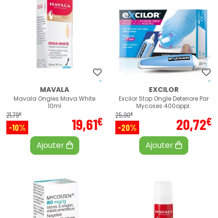
MAVALA
EXCILOR
Mavala Ongles Mava White
Excilor Stop Ongle Deteriore Par
10ml
Mycoses 400appl.
€
€
21
,
79
25
,
90
€
€
19
,
61
20
,
72
-10%
-20%
Ajouter
Ajouter