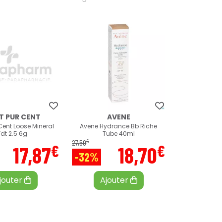
T PUR CENT
AVENE
Cent Loose Mineral
Avene Hydrance Bb Riche
Fdt 2.5 6g
Tube 40ml
€
27
,
50
€
€
17
,
87
18
,
70
-32%
jouter
Ajouter