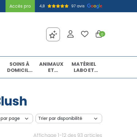
Accès pro
4,8
97 avis
0
SOINS À
ANIMAUX
MATÉRIEL
DOMICILE
ET
LABO ET
ET
INSECTES
MATIÈRES
PREMIERS
PREMIÈRES
SOINS
Blush
Affichage 1-12 des 93 articles