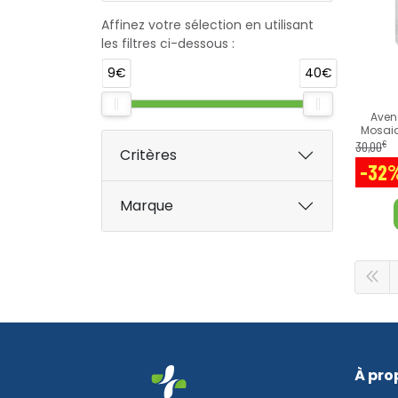
Affinez votre sélection en utilisant
les filtres ci-dessous :
9€
40€
Aven
Mosaiq
€
30
,
00
Critères
-32
Marque
À pro