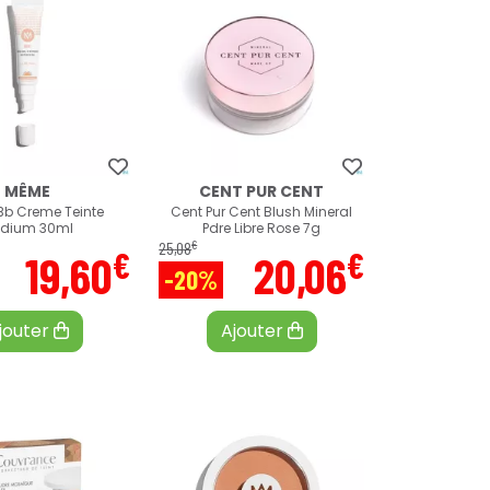
MÊME
CENT PUR CENT
b Creme Teinte
Cent Pur Cent Blush Mineral
dium 30ml
Pdre Libre Rose 7g
€
25
,
08
€
€
19
,
60
20
,
06
-20%
jouter
Ajouter