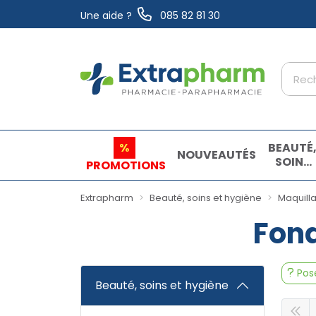
Une aide ?
085 82 81 30
Extrapharm Votre pharmacie en ligne à vo
%
BEAUTÉ
NOUVEAUTÉS
SOINS
PROMOTIONS
ET
HYGIÈN
Extrapharm
Beauté, soins et hygiène
Maquill
Fond
Pose
Beauté, soins et hygiène