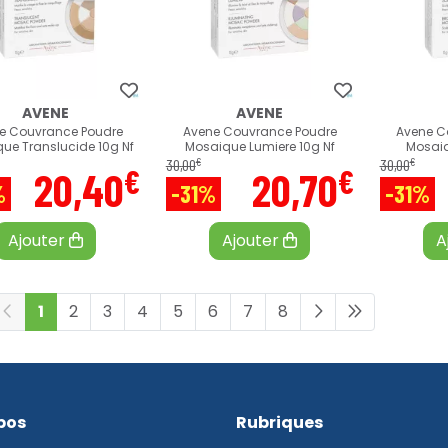
AVENE
AVENE
e Couvrance Poudre
Avene Couvrance Poudre
Avene C
ue Translucide 10g Nf
Mosaique Lumiere 10g Nf
Mosaiq
€
€
30
,
00
30
,
00
€
€
20
,
40
20
,
70
%
-31%
-31%
Ajouter
Ajouter
A
1
2
3
4
5
6
7
8
pos
Rubriques