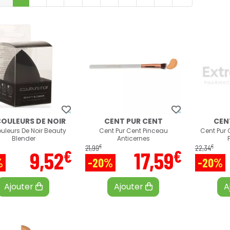
COULEURS DE NOIR
CENT PUR CENT
CEN
uleurs De Noir Beauty
Cent Pur Cent Pinceau
Cent Pur 
Blender
Anticernes
€
€
21
,
99
22
,
34
€
€
9
,
52
17
,
59
%
-20%
-20%
Ajouter
Ajouter
A