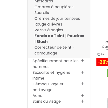
Mascaras
Ombres à paupières
Sourcils
Crèmes de jour teintées
Rouge à lèvres
Vernis à ongles
Fonds de Teint | Poudres
| Blush
C
Cen
Correcteur de teint -
C
camouflage
€
23
,
52
-20
Spécifiquement pour les
hommes
Sexualité et hygiène
intime
Démaquillage et
nettoyage
Acné
Soins du visage