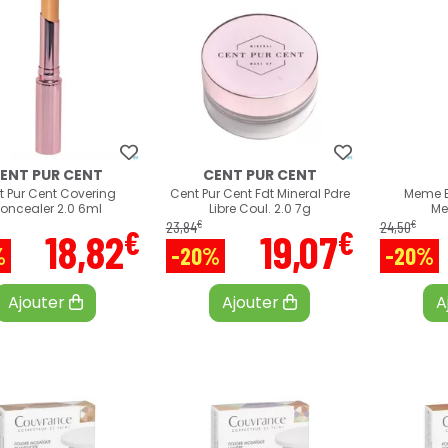
ENT PUR CENT
CENT PUR CENT
t Pur Cent Covering
Cent Pur Cent Fdt Mineral Pdre
Meme B
oncealer 2.0 6ml
Libre Coul. 2.0 7g
Me
€
€
23
,
84
24
,
50
€
€
18
,
82
19
,
07
%
-20%
-20%
Ajouter
Ajouter
A