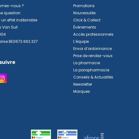
mmes-nous ?
Promotions
ne question
Nouveautés
 un effet indésirable
Click & Collect
s Van Sull
Événements
304
Accès professionnels
prise BE0673.662.327
L’équipe
Envoi d’ordonnance
Prise de rendez-vous
suivre
La pharmacie
La parapharmacie
Conseils & Actualités
Newsletter
Marques