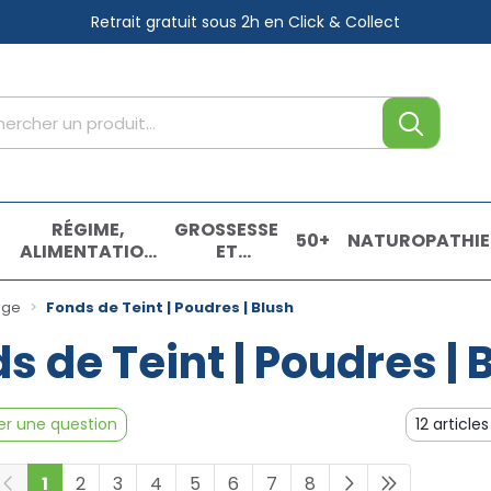
Retrait gratuit sous 2h
en Click & Collect
tre service
,
RÉGIME,
GROSSESSE
50+
NATUROPATHIE
ALIMENTATION
ET
& VITAMINES
ENFANTS
E
age
Fonds de Teint | Poudres | Blush
s de Teint | Poudres | 
r une question
1
2
3
4
5
6
7
8