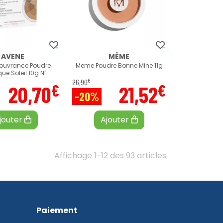
AVENE
MÊME
ouvrance Poudre
Meme Poudre Bonne Mine 11g
ue Soleil 10g Nf
€
26
,
90
€
€
20
,
70
21
,
52
-20%
jouter
Ajouter
Affichage 1-12 des 93 articles
Paiement