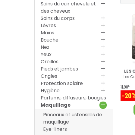
Soins du cuir chevelu et
des cheveux
Soins du corps
Lèvres
Mains
Bouche
Nez
Yeux
Oreilles
Pieds et jambes
LES 
Ongles
Les Co
Protection solaire
€
11
,
90
Hygiène
-20
Parfums, diffuseurs, bougies
Maquillage
Pinceaux et ustensiles de
maquillage
Eye-liners