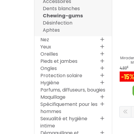
Accessoires
Dents blanches
Chewing-gums
Désinfection
Aphtes
Nez
Yeux
Oreilles
Miraden
Pieds et jambes
M
€
4
,
89
Ongles
-15
Protection solaire
Hygiène
Parfums, diffuseurs, bougies
Maquillage
Spécifiquement pour les
hommes
Sexualité et hygiène
intime
Démaquillage et