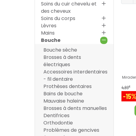
Soins du cuir chevelu et
des cheveux
Soins du corps
Lèvres
Mains
Bouche
Bouche sèche
Brosses à dents
électriques
Accessoires interdentaires
Miraden
- fil dentaire
Prothèses dentaires
€
4
,
89
Bains de bouche
-15
Mauvaise haleine
Brosses à dents manuelles
Dentifrices
Orthodontie
Problèmes de gencives