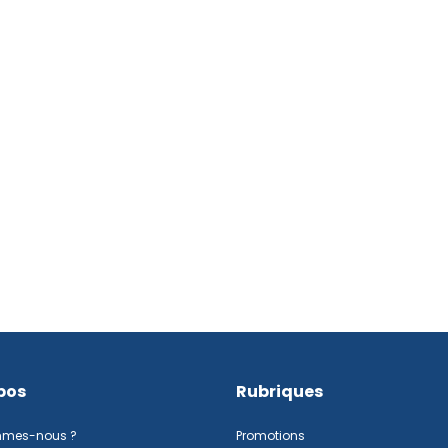
pos
Rubriques
mmes-nous ?
Promotions