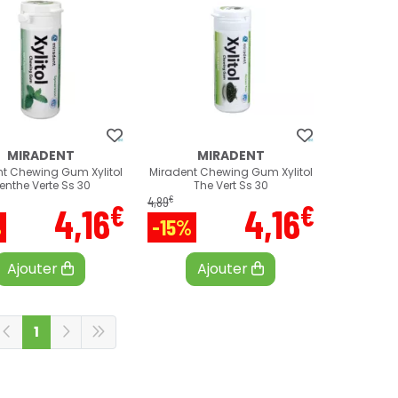
MIRADENT
MIRADENT
t Chewing Gum Xylitol
Miradent Chewing Gum Xylitol
enthe Verte Ss 30
The Vert Ss 30
€
4
,
89
€
€
4
,
16
4
,
16
%
-15%
Ajouter
Ajouter
1