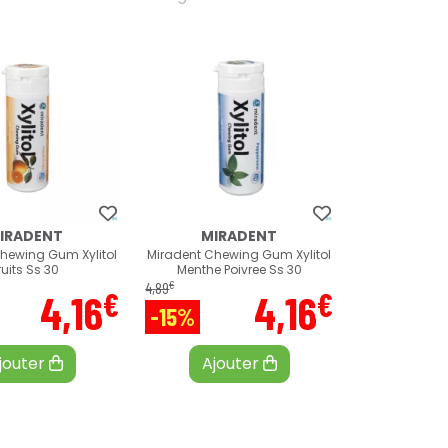
IRADENT
MIRADENT
hewing Gum Xylitol
Miradent Chewing Gum Xylitol
ruits Ss 30
Menthe Poivree Ss 30
€
4
,
89
€
€
4
,
16
4
,
16
-15%
jouter
Ajouter