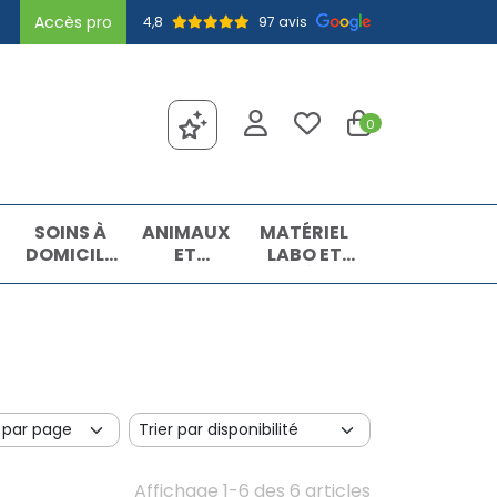
Accès pro
4,8
97 avis
0
SOINS À
ANIMAUX
MATÉRIEL
DOMICILE
ET
LABO ET
ET
INSECTES
MATIÈRES
PREMIERS
PREMIÈRES
SOINS
Affichage 1-6 des 6 articles