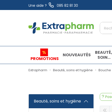
Une aide ?
085 82 81 30
Extrapharm Votre pharmacie en ligne à vo
%
BEAUTÉ
NOUVEAUTÉS
SOINS
PROMOTIONS
ET
HYGIÈN
Extrapharm
Beauté, soins et hygiène
Bouche
Pose
Beauté, soins et hygiène