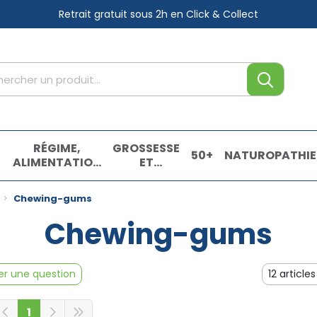
Retrait gratuit sous 2h
en Click & Collect
tre service
,
RÉGIME,
GROSSESSE
50+
NATUROPATHIE
ALIMENTATION
ET
& VITAMINES
ENFANTS
E
Chewing-gums
Chewing-gums
r une question
1