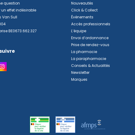
ne question
Nouveautés
 un effet indésirable
Click & Collect
s Van Sull
Événements
304
Accès professionnels
prise BE0673.662.327
L’équipe
Envoi d’ordonnance
Prise de rendez-vous
suivre
La pharmacie
La parapharmacie
Conseils & Actualités
Newsletter
Marques