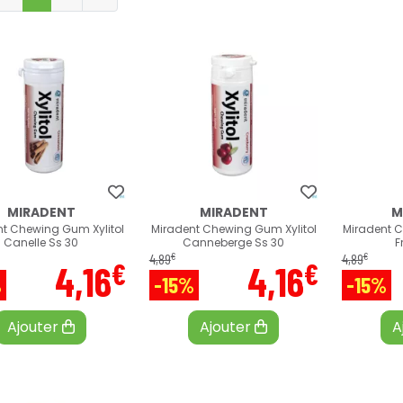
MIRADENT
MIRADENT
M
t Chewing Gum Xylitol
Miradent Chewing Gum Xylitol
Miradent C
Canelle Ss 30
Canneberge Ss 30
F
€
€
4
,
89
4
,
89
€
€
4
,
16
4
,
16
%
-15%
-15%
Ajouter
Ajouter
A