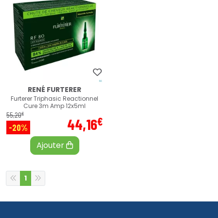
RENÉ FURTERER
Furterer Triphasic Reactionnel
Cure 3m Amp 12x5ml
€
55
,
20
€
44
,
16
-20%
Ajouter
1