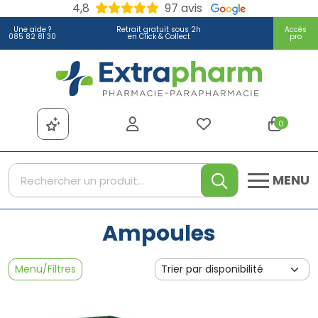
4,8
97 avis
Une aide ?
Retrait gratuit sous 2h
Accès
085 82 81 30
en Click & Collect
pro
Extrapharm Votre pharmacie
0
MENU
Ampoules
Menu/Filtres