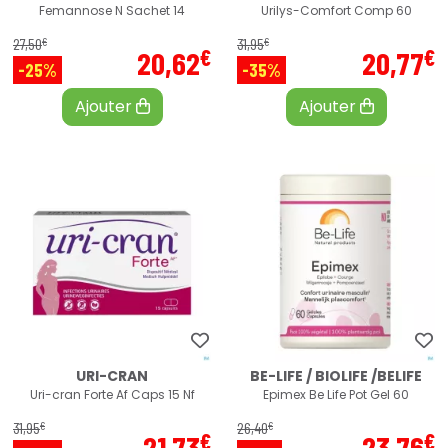
Femannose N Sachet 14
Urilys-Comfort Comp 60
€
€
27
,
50
31
,
95
€
€
20
,
62
20
,
77
-25%
-35%
Ajouter
Ajouter
URI-CRAN
BE-LIFE / BIOLIFE /BELIFE
Uri-cran Forte Af Caps 15 Nf
Epimex Be Life Pot Gel 60
€
€
31
,
95
26
,
40
€
€
21
,
73
23
,
76