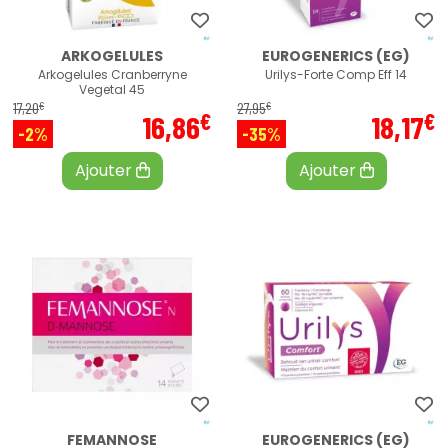
ARKOGELULES
EUROGENERICS (EG)
Arkogelules Cranberryne
Urilys-Forte Comp Eff 14
Vegetal 45
€
€
17
,
20
27
,
95
€
€
16
,
86
18
,
17
-2%
-35%
Ajouter
Ajouter
FEMANNOSE
EUROGENERICS (EG)