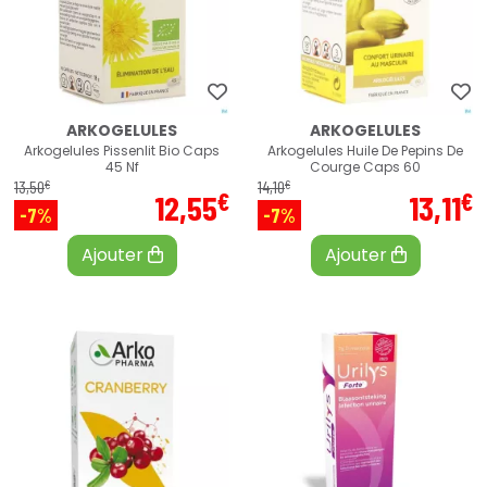
ARKOGELULES
ARKOGELULES
Arkogelules Pissenlit Bio Caps
Arkogelules Huile De Pepins De
45 Nf
Courge Caps 60
€
€
13
,
50
14
,
10
€
€
12
,
55
13
,
11
-7%
-7%
Ajouter
Ajouter