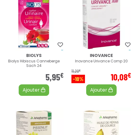
BIOLYS
INOVANCE
Biolys Hibiscus Canneberge
Inovance Urivance Comp 20
Sach 24
€
11
,
20
€
€
5
,
95
10
,
08
-10%
Ajouter
Ajouter