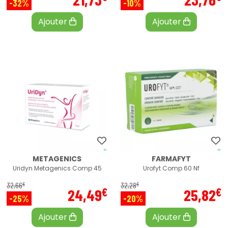
-32%
-10%
Ajouter
Ajouter
METAGENICS
FARMAFYT
Uridyn Metagenics Comp 45
Urofyt Comp 60 Nf
€
€
32
,
66
32
,
28
€
€
24
,
49
25
,
82
-25%
-20%
Ajouter
Ajouter