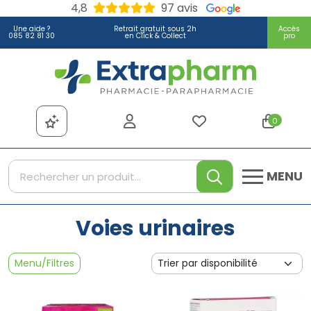
4,8
97 avis
Une aide ?
Retrait gratuit sous 2h
Accès
085 82 81 30
en Click & Collect
pro
Extrapharm Votre pharmacie
0
MENU
Voies urinaires
Menu/Filtres