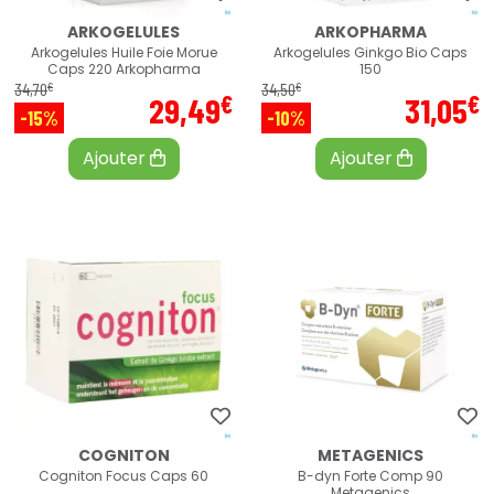
ARKOGELULES
ARKOPHARMA
Arkogelules Huile Foie Morue
Arkogelules Ginkgo Bio Caps
Caps 220 Arkopharma
150
€
€
34
,
70
34
,
50
€
€
29
,
49
31
,
05
-15%
-10%
Ajouter
Ajouter
COGNITON
METAGENICS
Cogniton Focus Caps 60
B-dyn Forte Comp 90
Metagenics