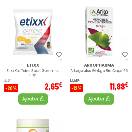
ETIXX
ARKOPHARMA
Etixx Caffeine Sport Gummies
Arkogelules Ginkgo Bio Caps 45
30g
€
€
3
,
31
13
,
50
€
€
2
,
65
11
,
88
-20%
-12%
Ajouter
Ajouter