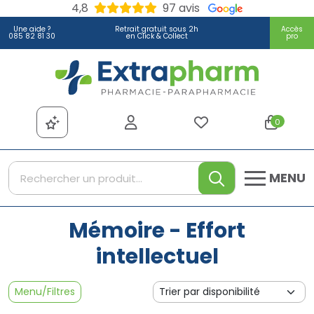
4,8
97 avis
Une aide ?
Retrait gratuit sous 2h
Accès
085 82 81 30
en Click & Collect
pro
Extrapharm Votre pharmacie
0
MENU
Mémoire - Effort
intellectuel
Menu/Filtres