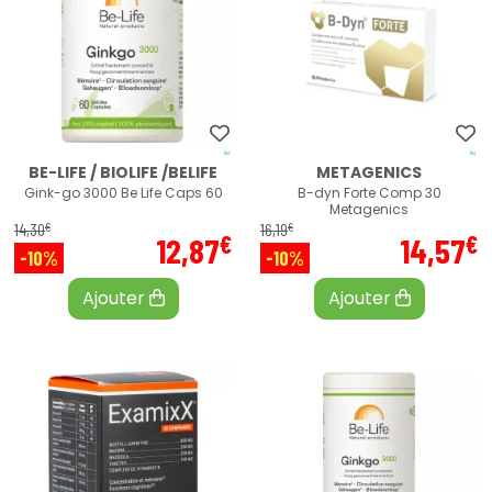
BE-LIFE / BIOLIFE /BELIFE
METAGENICS
Gink-go 3000 Be Life Caps 60
B-dyn Forte Comp 30
Metagenics
€
€
14
,
30
16
,
19
€
€
12
,
87
14
,
57
-10%
-10%
Ajouter
Ajouter