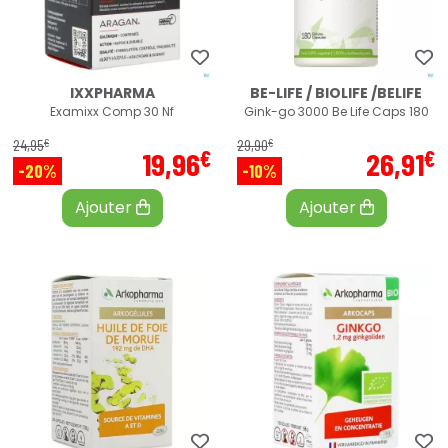
IXXPHARMA
BE-LIFE / BIOLIFE /BELIFE
Examixx Comp 30 Nf
Gink-go 3000 Be Life Caps 180
€
€
24
,
95
29
,
90
€
€
19
,
96
26
,
91
-20%
-10%
Ajouter
Ajouter