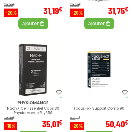
€
€
38
,
99
39
,
69
€
€
31
,
19
31
,
75
-20%
-20%
Ajouter
Ajouter
PHYSIOMANCE
Nadh+ Cell-ssentiel Caps 30
Focus-ixx Support Comp 90
Physiomance Phy358
€
€
38
,
90
63
,
00
€
€
35
,
01
50
,
40
-10%
-20%