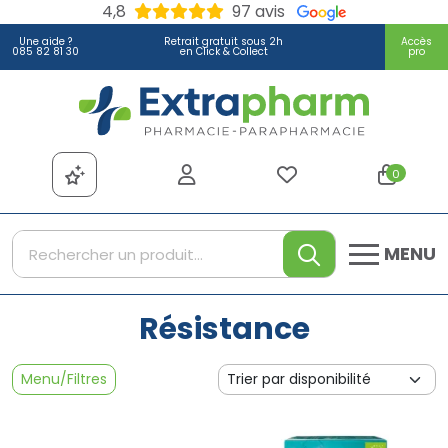
4,8
97 avis
Une aide ?
Retrait gratuit sous 2h
Accès
085 82 81 30
en Click & Collect
pro
Extrapharm Votre pharmacie
0
MENU
Résistance
Menu/Filtres