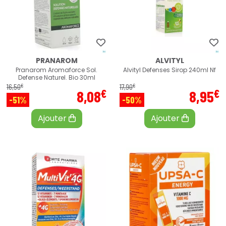
PRANAROM
ALVITYL
Pranarom Aromaforce Sol.
Alvityl Defenses Sirop 240ml Nf
Defense Naturel. Bio 30ml
€
€
16
,
50
17
,
90
€
€
8
,
08
8
,
95
-51%
-50%
Ajouter
Ajouter