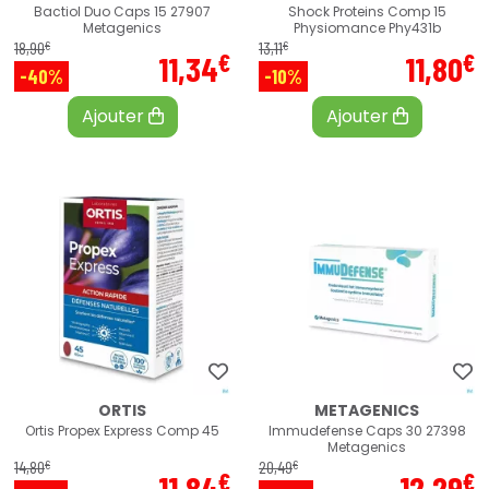
Bactiol Duo Caps 15 27907
Shock Proteins Comp 15
Metagenics
Physiomance Phy431b
€
€
18
,
90
13
,
11
€
€
11
,
34
11
,
80
-40%
-10%
Ajouter
Ajouter
ORTIS
METAGENICS
Ortis Propex Express Comp 45
Immudefense Caps 30 27398
Metagenics
€
€
14
,
80
20
,
49
€
€
11
,
84
12
,
29