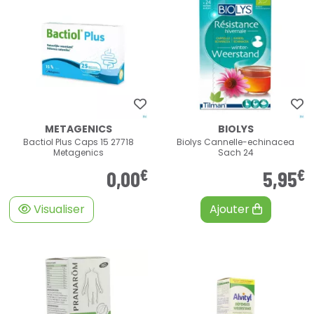
METAGENICS
BIOLYS
Bactiol Plus Caps 15 27718
Biolys Cannelle-echinacea
Metagenics
Sach 24
€
€
0
,
00
5
,
95
Visualiser
Ajouter