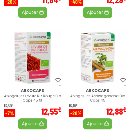
-20%
-40%
Ajouter
Ajouter
ARKOCAPS
ARKOCAPS
Arkogelules Levure Riz Rouge Bio
Arkogelules Ashwagandha Bio
Caps 45 Nf
Caps 45
€
€
13
,
50
16
,
10
€
€
12
,
55
12
,
88
-7%
-20%
Ajouter
Ajouter