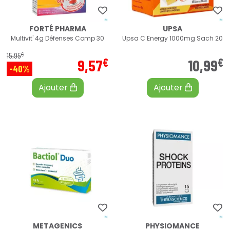
FORTÉ PHARMA
UPSA
Multivit' 4g Défenses Comp 30
Upsa C Energy 1000mg Sach 20
€
15
,
95
€
€
9
,
57
10
,
99
-40%
Ajouter
Ajouter
METAGENICS
PHYSIOMANCE