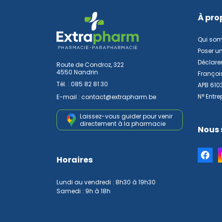
À pro
Qui so
Poser u
Déclarer
Route de Condroz, 322
4550 Nandrin
Françoi
Tél. :
085 82 81 30
APB 610
N° Entre
E-mail :
contact
@
extrapharm.be
Laissez-vous guider pour venir
directement à la pharmacie
Nous 
Horaires
Lundi au vendredi : 8h30 à 19h30
Samedi : 9h à 18h