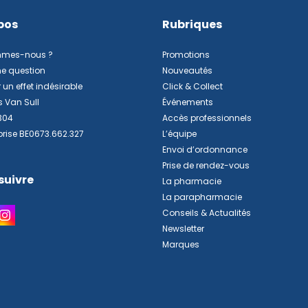
pos
Rubriques
mmes-nous ?
Promotions
ne question
Nouveautés
 un effet indésirable
Click & Collect
s Van Sull
Événements
304
Accès professionnels
prise BE0673.662.327
L’équipe
Envoi d’ordonnance
Prise de rendez-vous
suivre
La pharmacie
La parapharmacie
Conseils & Actualités
Newsletter
Marques