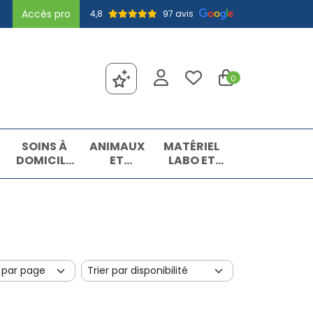
Accès pro
4,8
97 avis
0
SOINS À
ANIMAUX
MATÉRIEL
DOMICILE
ET
LABO ET
ET
INSECTES
MATIÈRES
PREMIERS
PREMIÈRES
SOINS