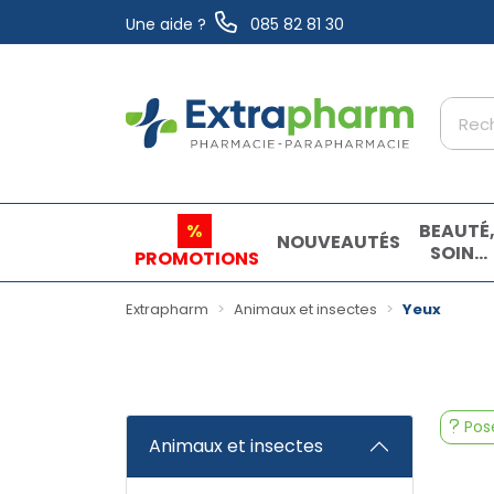
Une aide ?
085 82 81 30
Extrapharm Votre pharmacie en ligne à vo
%
BEAUTÉ
NOUVEAUTÉS
SOINS
PROMOTIONS
ET
HYGIÈN
Extrapharm
Animaux et insectes
Yeux
Pose
Animaux et insectes