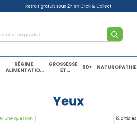
Retrait gratuit sous 2h
en Click & Collect
tre service
,
RÉGIME,
GROSSESSE
50+
NATUROPATHIE
ALIMENTATION
ET
& VITAMINES
ENFANTS
E
Yeux
r une question