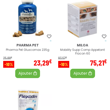
PHARMA PET
MILOA
Pharma Pet Gluxcomax 235g
Mobility Supp Comp Appetant
Flacon 60
€
€
25
,
88
83
,
57
€
€
23
,
29
75
,
21
-10%
-10%
Ajouter
Ajouter