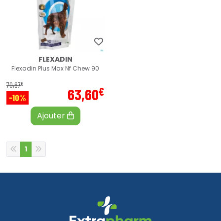
FLEXADIN
Flexadin Plus Max Nf Chew 90
€
70
,
67
€
63
,
60
-10%
Ajouter
1