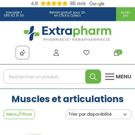
4,8
98 avis
Une aide ?
Retrait gratuit sous 2h
Accès
085 82 81 30
en Click & Collect
pro
Extrapharm Votre pharmacie
0
MENU
Muscles et articulations
Menu/Filtres