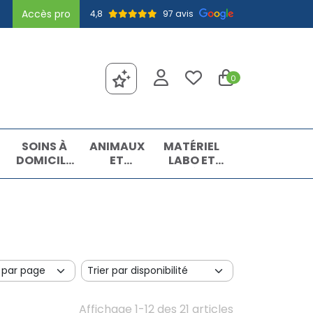
Accès pro
4,8
97 avis
0
SOINS À
ANIMAUX
MATÉRIEL
DOMICILE
ET
LABO ET
ET
INSECTES
MATIÈRES
PREMIERS
PREMIÈRES
SOINS
Affichage 1-12 des 21 articles