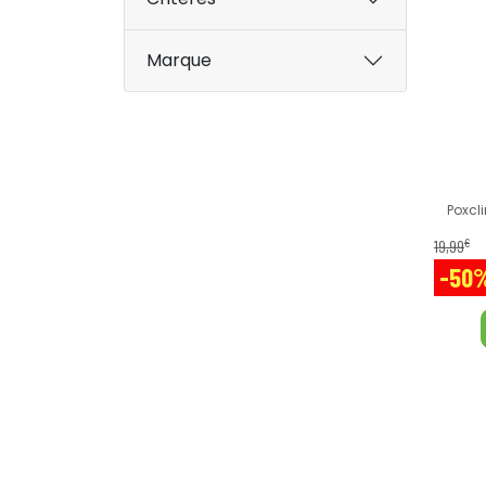
Marque
Poxcl
€
19
,
99
-50