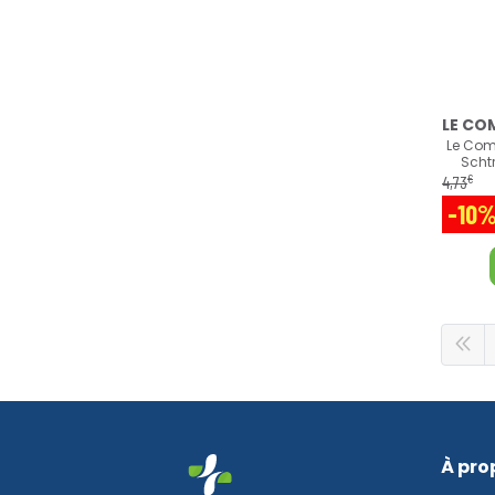
Le Com
Scht
€
4
,
73
-10
À pro