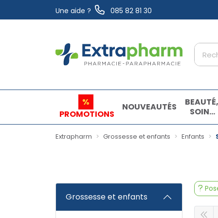
Une aide ?
085 82 81 30
Extrapharm Votre pharmacie en ligne à vo
%
BEAUTÉ
NOUVEAUTÉS
SOINS
PROMOTIONS
ET
HYGIÈN
Extrapharm
Grossesse et enfants
Enfants
Pose
Grossesse et enfants