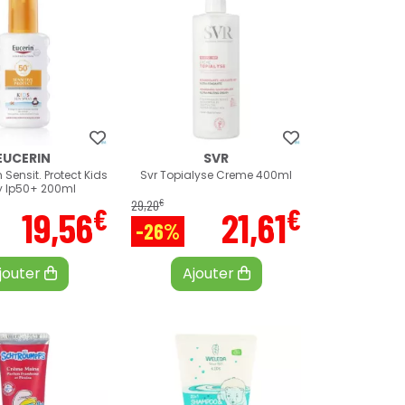
EUCERIN
SVR
 Sensit. Protect Kids
Svr Topialyse Creme 400ml
y Ip50+ 200ml
€
29
,
20
€
€
19
,
56
21
,
61
-26%
jouter
Ajouter