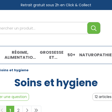
Retrait gratuit sous 2h
en Click & Collect
tre service
,
RÉGIME,
GROSSESSE
50+
NATUROPATHIE
ALIMENTATION
ET
& VITAMINES
ENFANTS
E
Soins et hygiene
Soins et hygiene
r une question
1
2