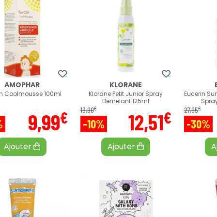
AMOPHAR
KLORANE
in Coolmousse 100ml
Klorane Petit Junior Spray
Eucerin Sun
Demelant 125ml
Spra
€
€
13
,
90
27
,
95
€
€
9
,
99
12
,
51
%
-10%
-30%
Ajouter
Ajouter
A