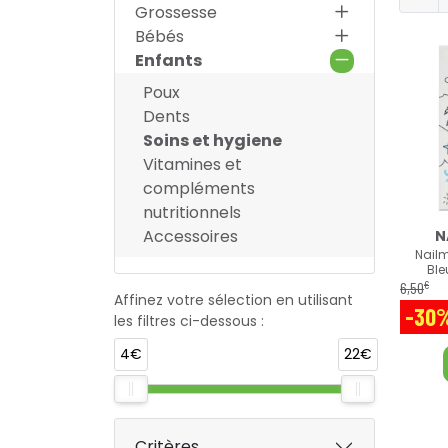
Grossesse
Bébés
Enfants
Poux
Dents
Soins et hygiene
Vitamines et
compléments
nutritionnels
Accessoires
N
Nailm
Ble
€
6
,
50
Affinez votre sélection en utilisant
-30
les filtres ci-dessous :
4€
22€
Critères