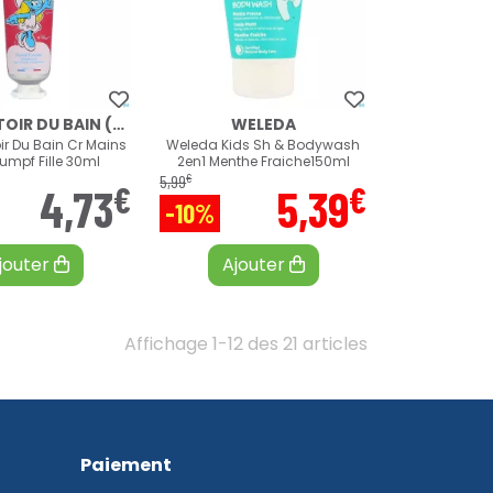
LE COMPTOIR DU BAIN (LCB)
WELEDA
r Du Bain Cr Mains
Weleda Kids Sh & Bodywash
umpf Fille 30ml
2en1 Menthe Fraiche150ml
€
5
,
99
€
€
4
,
73
5
,
39
-10%
jouter
Ajouter
Affichage 1-12 des 21 articles
Paiement