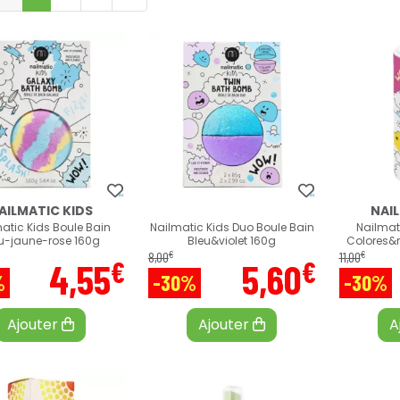
AILMATIC KIDS
NAI
atic Kids Boule Bain
Nailmatic Kids Duo Boule Bain
Nailmat
u-jaune-rose 160g
Bleu&violet 160g
Colores&
€
€
8
,
00
11
,
00
€
€
4
,
55
5
,
60
%
-30%
-30%
Ajouter
Ajouter
A