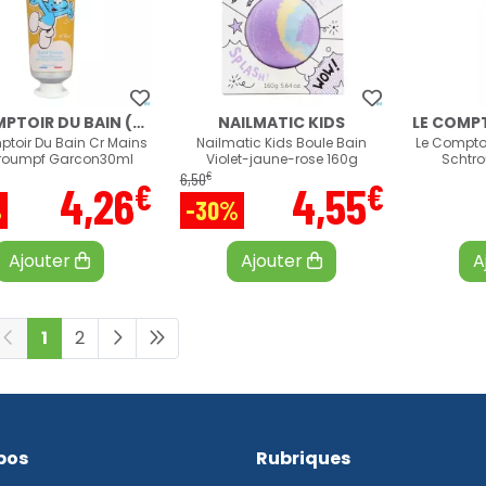
LE COMPTOIR DU BAIN (LCB)
NAILMATIC KIDS
ptoir Du Bain Cr Mains
Nailmatic Kids Boule Bain
Le Comptoi
roumpf Garcon30ml
Violet-jaune-rose 160g
Schtro
€
6
,
50
€
€
4
,
26
4
,
55
%
-30%
Ajouter
Ajouter
A
1
2
pos
Rubriques