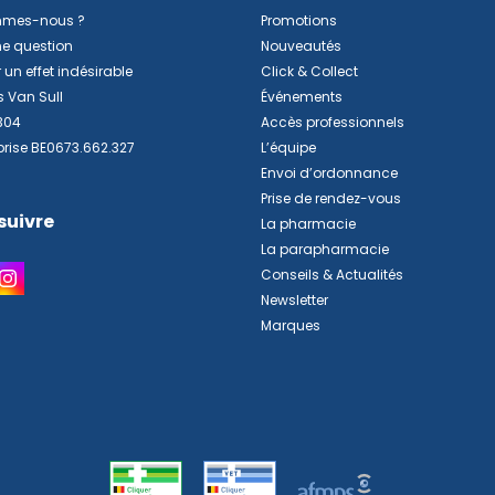
mmes-nous ?
Promotions
ne question
Nouveautés
 un effet indésirable
Click & Collect
s Van Sull
Événements
304
Accès professionnels
prise BE0673.662.327
L’équipe
Envoi d’ordonnance
Prise de rendez-vous
suivre
La pharmacie
La parapharmacie
Conseils & Actualités
Newsletter
Marques