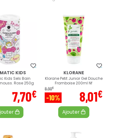
LMATIC KIDS
KLORANE
ic Kids Sels Bain
Klorane Petit Junior Gel Douche
mouss. Rose 250g
Framboise 200ml Nf
€
8
,
90
€
€
7
,
70
8
,
01
-10%
jouter
Ajouter