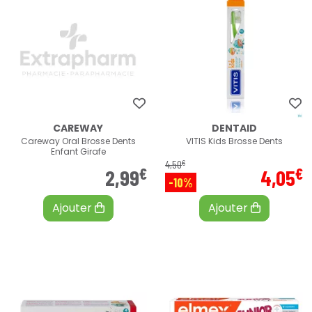
CAREWAY
DENTAID
Careway Oral Brosse Dents
VITIS Kids Brosse Dents
Enfant Girafe
€
4
,
50
€
€
2
,
99
4
,
05
-10%
Ajouter
Ajouter