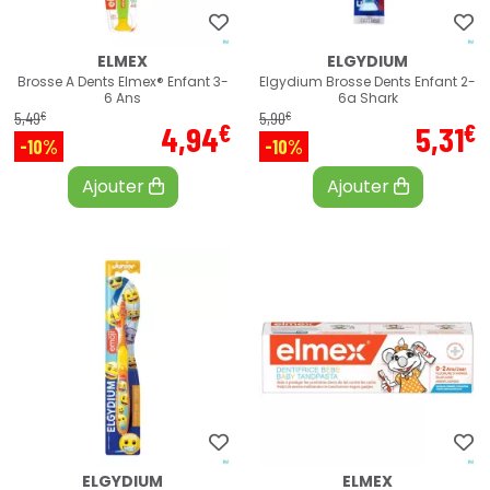
ELMEX
ELGYDIUM
Brosse A Dents Elmex® Enfant 3-
Elgydium Brosse Dents Enfant 2-
6 Ans
6a Shark
€
€
5
,
49
5
,
90
€
€
4
,
94
5
,
31
-10%
-10%
Ajouter
Ajouter
ELGYDIUM
ELMEX