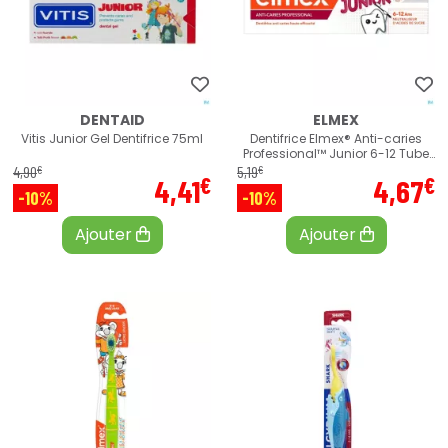
DENTAID
ELMEX
Vitis Junior Gel Dentifrice 75ml
Dentifrice Elmex® Anti-caries
Professional™ Junior 6-12 Tube
75ml
€
€
4
,
90
5
,
19
€
€
4
,
41
4
,
67
-10%
-10%
Ajouter
Ajouter