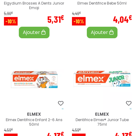
Elgydium Brosses A Dents Junior
Elmex Dentifrice Bebe 50ml
Emoji
€
€
5
,
90
4
,
49
€
€
5
,
31
4
,
04
-10%
-10%
Ajouter
Ajouter
ELMEX
ELMEX
Elmex Dentifrice Enfant 2-6 Ans
Dentifrice Elmex® Junior Tube
50ml
75ml
€
€
4
,
59
4
,
59
€
€
4
,
13
4
,
13