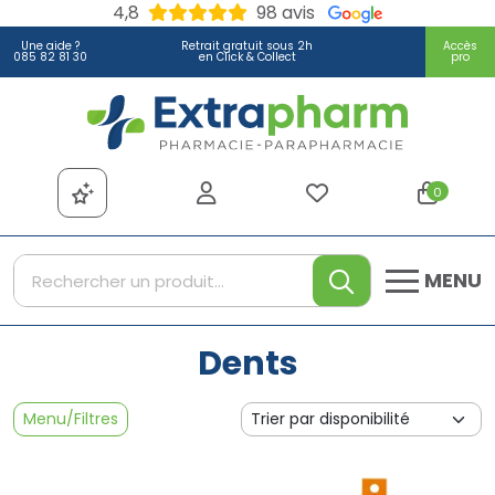
4,8
98 avis
Une aide ?
Retrait gratuit sous 2h
Accès
085 82 81 30
en Click & Collect
pro
Extrapharm Votre pharmacie
0
MENU
Dents
Menu/Filtres