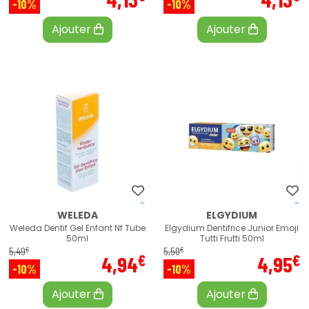
-10%
-10%
Ajouter
Ajouter
WELEDA
ELGYDIUM
Weleda Dentif Gel Enfant Nf Tube
Elgydium Dentifrice Junior Emoji
50ml
Tutti Frutti 50ml
€
€
5
,
49
5
,
50
€
€
4
,
94
4
,
95
-10%
-10%
Ajouter
Ajouter