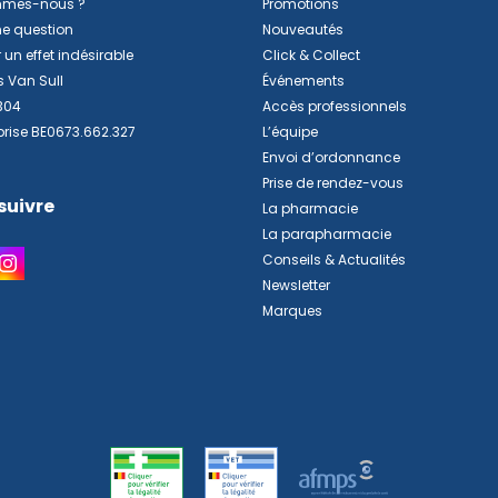
mmes-nous ?
Promotions
ne question
Nouveautés
 un effet indésirable
Click & Collect
s Van Sull
Événements
304
Accès professionnels
prise BE0673.662.327
L’équipe
Envoi d’ordonnance
Prise de rendez-vous
suivre
La pharmacie
La parapharmacie
Conseils & Actualités
Newsletter
Marques