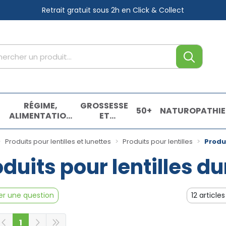
Retrait gratuit sous 2h
en Click & Collect
tre service
,
RÉGIME,
GROSSESSE
50+
NATUROPATHIE
ALIMENTATION
ET
& VITAMINES
ENFANTS
E
Produits pour lentilles et lunettes
Produits pour lentilles
Produi
duits pour lentilles d
r une question
1