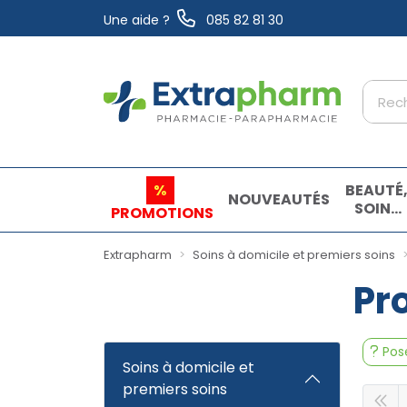
Une aide ?
085 82 81 30
Extrapharm Votre pharmacie en ligne à vo
%
BEAUTÉ
NOUVEAUTÉS
SOINS
PROMOTIONS
ET
HYGIÈN
Extrapharm
Soins à domicile et premiers soins
Pro
Pose
Soins à domicile et
premiers soins