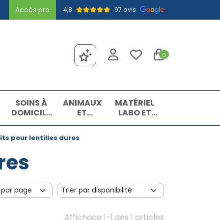
Accès pro
4,8
97 avis
0
SOINS À
ANIMAUX
MATÉRIEL
DOMICILE
ET
LABO ET
ET
INSECTES
MATIÈRES
PREMIERS
PREMIÈRES
ts pour lentilles dures
SOINS
ures
Affichage 1-1 des 1 articles