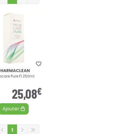
PHARMACLEAN
icare Pure Fl 250ml
€
25
,
08
Ajouter
1