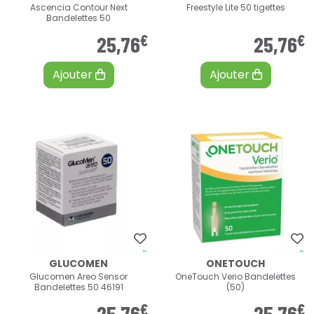
Ascencia Contour Next
Freestyle Lite 50 tigettes
Bandelettes 50
€
€
25
,
76
25
,
76
Ajouter
Ajouter
GLUCOMEN
ONETOUCH
Glucomen Areo Sensor
OneTouch Verio Bandelettes
Bandelettes 50 46191
(50)
€
€
25
,
76
25
,
76