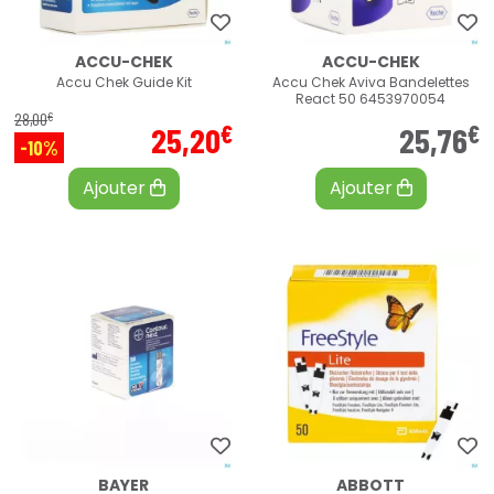
ACCU-CHEK
ACCU-CHEK
Accu Chek Guide Kit
Accu Chek Aviva Bandelettes
React 50 6453970054
€
28
,
00
€
€
25
,
20
25
,
76
-10%
Ajouter
Ajouter
BAYER
ABBOTT