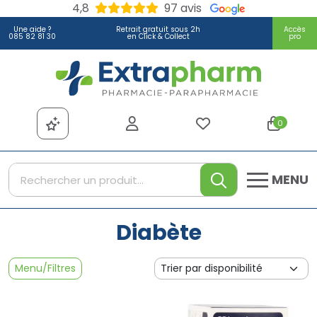
4,8
97 avis
Une aide ?
Retrait gratuit sous 2h
Accès
085 82 81 30
en Click & Collect
pro
Extrapharm Votre pharmacie
0
MENU
Diabète
Menu/Filtres