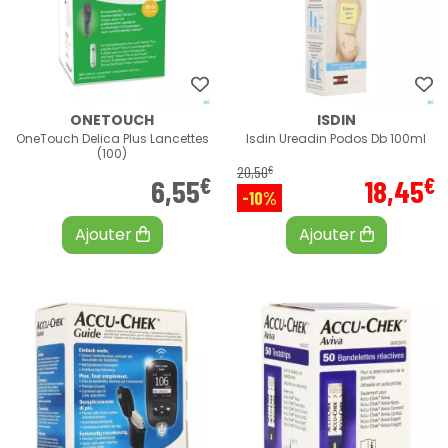
ONETOUCH
ISDIN
OneTouch Delica Plus Lancettes
Isdin Ureadin Podos Db 100ml
(100)
€
20
,
50
€
€
6
,
55
18
,
45
-10%
Ajouter
Ajouter