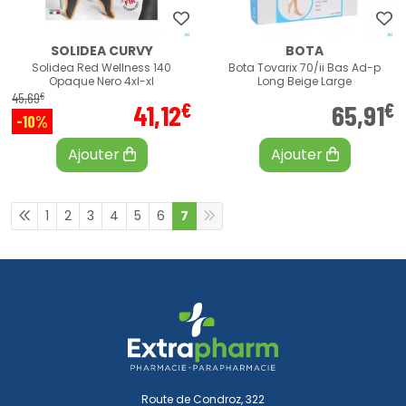
SOLIDEA CURVY
BOTA
Solidea Red Wellness 140
Bota Tovarix 70/ii Bas Ad-p
Opaque Nero 4xl-xl
Long Beige Large
€
45
,
69
€
€
41
,
12
65
,
91
-10%
Ajouter
Ajouter
1
2
3
4
5
6
7
Route de Condroz, 322