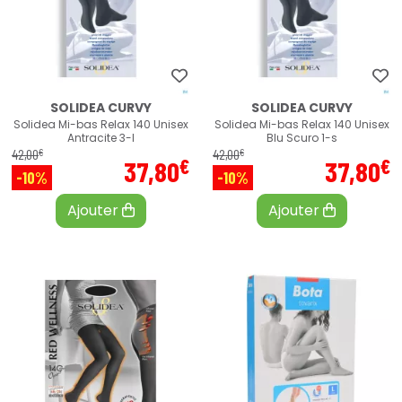
SOLIDEA CURVY
SOLIDEA CURVY
Solidea Mi-bas Relax 140 Unisex
Solidea Mi-bas Relax 140 Unisex
Antracite 3-l
Blu Scuro 1-s
€
€
42
,
00
42
,
00
€
€
37
,
80
37
,
80
-10%
-10%
Ajouter
Ajouter