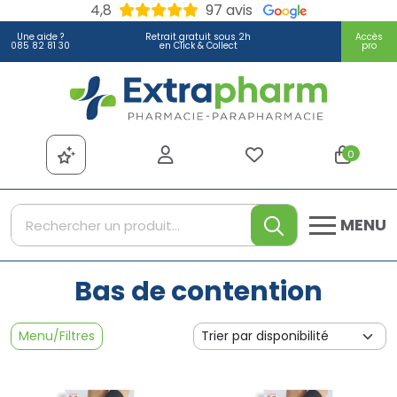
4,8
97 avis
Une aide ?
Retrait gratuit sous 2h
Accès
085 82 81 30
en Click & Collect
pro
Extrapharm Votre pharmacie
0
MENU
Bas de contention
Menu/Filtres