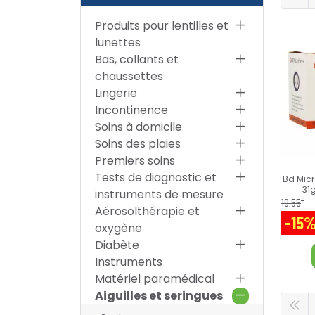
Produits pour lentilles et
lunettes
Bas, collants et
chaussettes
Lingerie
Incontinence
Soins à domicile
Soins des plaies
Premiers soins
Tests de diagnostic et
Bd Micr
31
instruments de mesure
€
19
,
55
Aérosolthérapie et
-15
oxygène
Diabète
Instruments
Matériel paramédical
Aiguilles et seringues