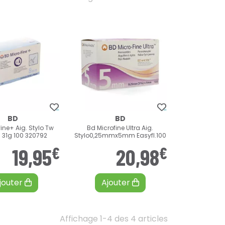
BD
BD
ine+ Aig. Stylo Tw
Bd Microfine Ultra Aig.
31g 100 320792
Stylo0,25mmx5mm Easyfl.100
€
€
19
,
95
20
,
98
jouter
Ajouter
Affichage 1-4 des 4 articles