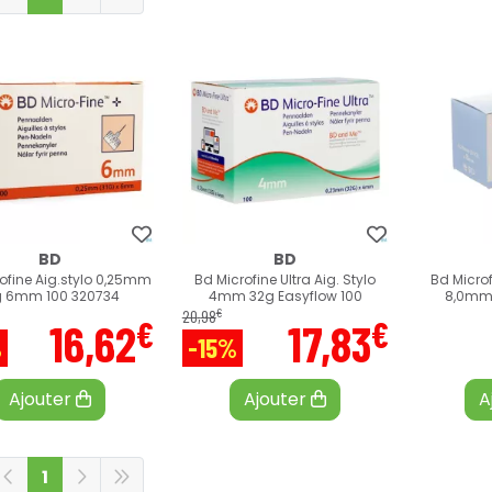
BD
BD
ofine Aig.stylo 0,25mm
Bd Microfine Ultra Aig. Stylo
Bd Microf
g 6mm 100 320734
4mm 32g Easyflow 100
8,0mm 
€
20
,
98
€
€
16
,
62
17
,
83
%
-15%
Ajouter
Ajouter
A
1