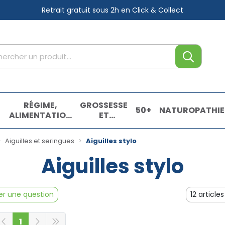
Retrait gratuit sous 2h
en Click & Collect
tre service
,
RÉGIME,
GROSSESSE
50+
NATUROPATHIE
ALIMENTATION
ET
& VITAMINES
ENFANTS
E
Aiguilles et seringues
Aiguilles stylo
Aiguilles stylo
r une question
1