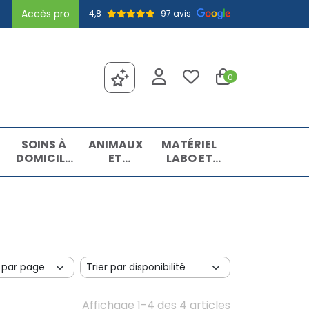
Accès pro
4,8
97 avis
0
SOINS À
ANIMAUX
MATÉRIEL
DOMICILE
ET
LABO ET
ET
INSECTES
MATIÈRES
PREMIERS
PREMIÈRES
SOINS
Affichage 1-4 des 4 articles