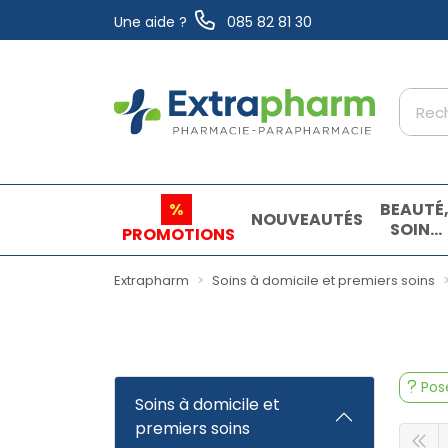
Une aide ?
085 82 81 30
Extrapharm Votre pharmacie en ligne à vo
%
BEAUTÉ
NOUVEAUTÉS
SOINS
PROMOTIONS
ET
HYGIÈN
Extrapharm
Soins à domicile et premiers soins
Pose
Soins à domicile et
premiers soins