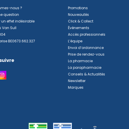
mmes-nous ?
Promotions
ne question
Nouveautés
 un effet indésirable
Click & Collect
s Van Sull
Événements
304
Accès professionnels
prise BE0673.662.327
L’équipe
Envoi d’ordonnance
Prise de rendez-vous
suivre
La pharmacie
La parapharmacie
Conseils & Actualités
Newsletter
Marques