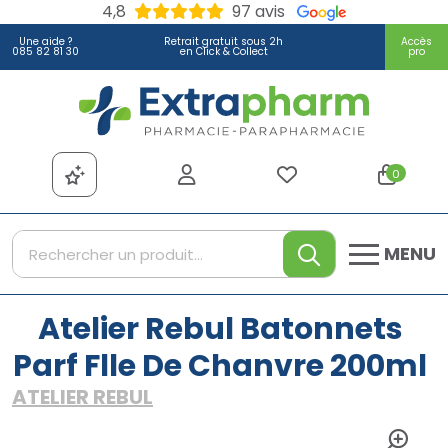
4,8
97 avis
Une aide ?
Retrait gratuit sous 2h
Accès
085 82 81 30
en Click & Collect
pro
Extrapharm Votre pharmacie
0
MENU
Atelier Rebul Batonnets
Parf Flle De Chanvre 200ml
ATELIER REBUL