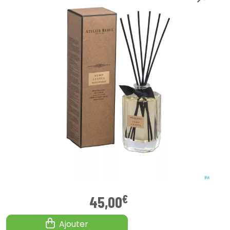
€
45
,
00
Ajouter