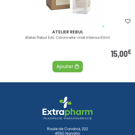
ATELIER REBUL
Atelier Rebul Edc Citronnelle-miel Intense 50ml
€
15
,
00
Ajouter
Route de Condroz, 322
4550 Nandrin