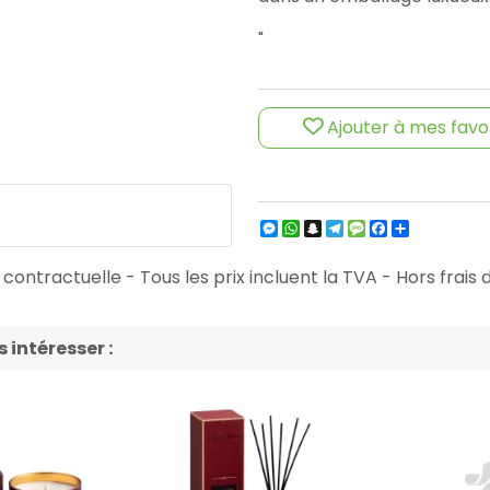
"
Ajouter à mes favo
Messenger
WhatsApp
Snapchat
Telegram
Message
Facebook
Partager
ontractuelle - Tous les prix incluent la TVA - Hors frais d
intéresser :