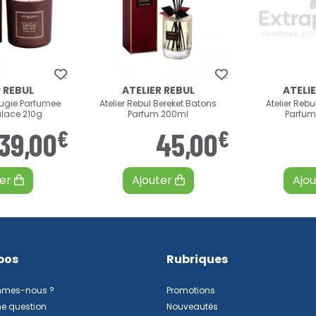
 REBUL
ATELIER REBUL
ATELI
ougie Parfumee
Atelier Rebul Bereket Batons
Atelier Reb
lace 210g
Parfum 200ml
Parfum
€
€
39
,
00
45
,
00
ter
Ajouter
Ajo
pos
Rubriques
mmes-nous ?
Promotions
ne question
Nouveautés