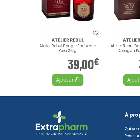
ATELIER REBUL
ATELIER
Atelier Rebul Bougie Parfumee
Atelier Rebul B
Pera 210g
Ciragan Pa
€
39
,
00
Ajouter
Ajou
À pro
Qui so
Poser u