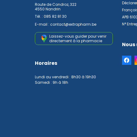
Déclarer
Route de Condroz, 322
4550 Nandrin
Françoi
Tél. :
085 82 81 30
APB 610
N° Entre
E-mail :
contact
@
extrapharm.be
Laissez-vous guider pour venir
directement à la pharmacie
Nous 
Horaires
Lundi au vendredi : 8h30 à 19h30
Samedi : 9h à 18h