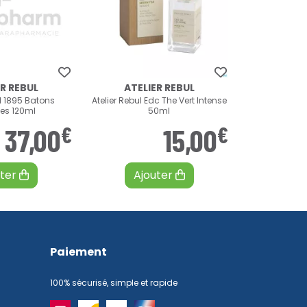
ER REBUL
ATELIER REBUL
ul 1895 Batons
Atelier Rebul Edc The Vert Intense
es 120ml
50ml
€
€
37
,
00
15
,
00
uter
Ajouter
Paiement
100% sécurisé, simple et rapide