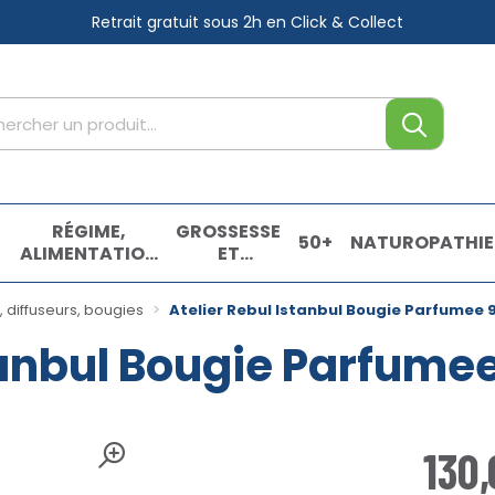
Retrait gratuit sous 2h
en Click & Collect
tre service
,
RÉGIME,
GROSSESSE
50+
NATUROPATHIE
ALIMENTATION
ET
& VITAMINES
ENFANTS
E
 diffuseurs, bougies
Atelier Rebul Istanbul Bougie Parfumee 
stanbul Bougie Parfume
130
,