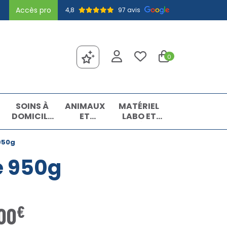
Accès pro
4,8
97 avis
0
SOINS À
ANIMAUX
MATÉRIEL
DOMICILE
ET
LABO ET
ET
INSECTES
MATIÈRES
PREMIERS
PREMIÈRES
950g
SOINS
e 950g
€
00