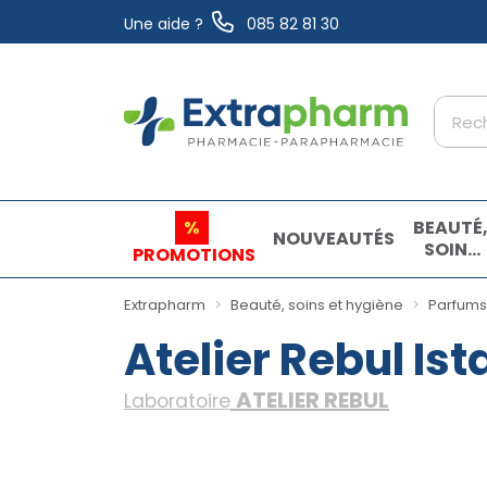
Une aide ?
085 82 81 30
Extrapharm Votre pharmacie en ligne à vo
%
BEAUTÉ
NOUVEAUTÉS
SOINS
PROMOTIONS
ET
HYGIÈN
Extrapharm
Beauté, soins et hygiène
Parfums,
Atelier Rebul I
ATELIER REBUL
Laboratoire