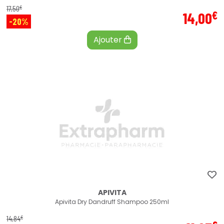
€
17
,
50
€
14
,
00
-20%
Ajouter
APIVITA
Apivita Dry Dandruff Shampoo 250ml
€
14
,
84