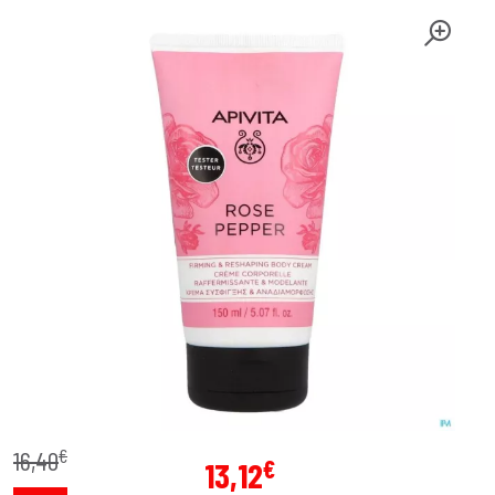
€
16
,
40
€
13
,
12