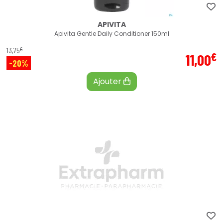
APIVITA
Apivita Gentle Daily Conditioner 150ml
€
13
,
75
€
11
,
00
-20%
Ajouter