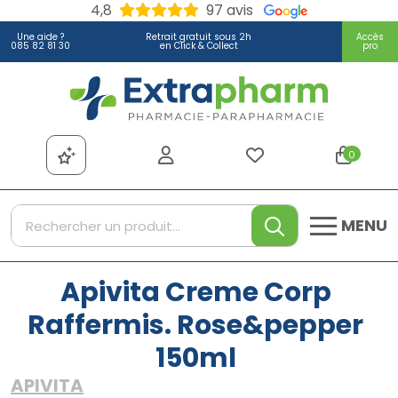
4,8
97 avis
Une aide ?
Retrait gratuit sous 2h
Accès
085 82 81 30
en Click & Collect
pro
Extrapharm Votre pharmacie
0
MENU
Apivita Creme Corp
Raffermis. Rose&pepper
150ml
APIVITA