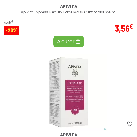
APIVITA
Apivita Express Beauty Face Mask C.int.moist.2x8ml
€
4
,
45
€
3
,
56
-20%
Ajouter
APIVITA