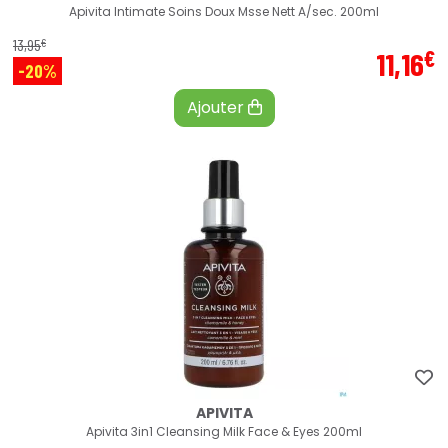
Apivita Intimate Soins Doux Msse Nett A/sec. 200ml
€
13
,
95
€
11
,
16
-20%
Ajouter
APIVITA
Apivita 3in1 Cleansing Milk Face & Eyes 200ml