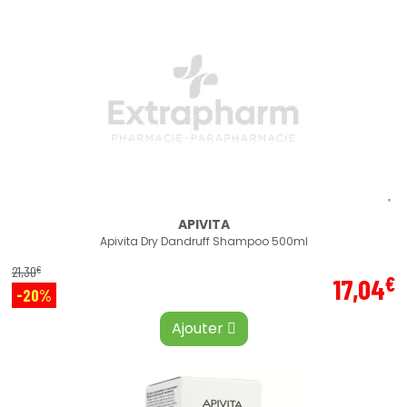
APIVITA
Apivita Dry Dandruff Shampoo 500ml
€
21
,
30
€
17
,
04
-20%
Ajouter