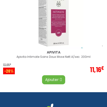
APIVITA
Apivita Intimate Soins Doux Msse Nett A/sec. 200ml
€
13
,
95
€
11
,
16
-20%
Ajouter