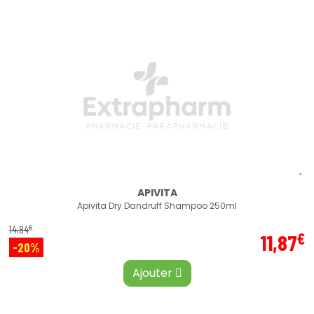
APIVITA
Apivita Dry Dandruff Shampoo 250ml
€
14
,
84
€
11
,
87
-20%
Ajouter