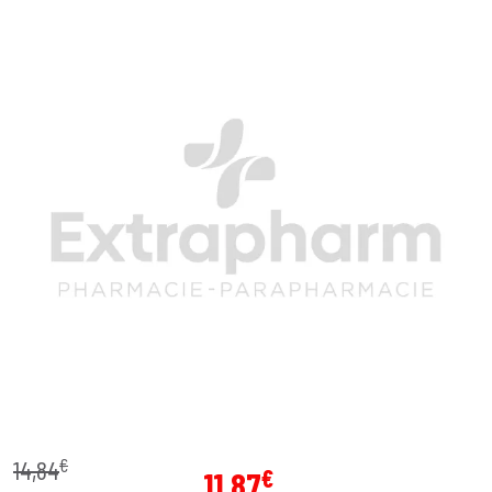
€
14
,
84
€
11
,
87