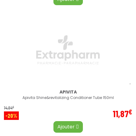
APIVITA
Apivita Shine&revitalizing Conditioner Tube 150ml
€
14
,
84
€
11
,
87
-20%
Ajouter