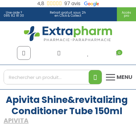
4,8
97 avis
Une aide ?
Retrait gratuit sous 2h
Accès
085 82 81 30
en Click & Collect
pro
Extrapharm Votre pharmacie
0
MENU
Apivita Shine&revitalizing
Conditioner Tube 150ml
APIVITA