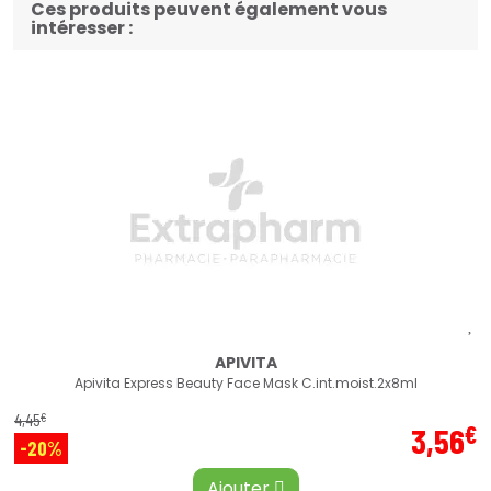
Ces produits peuvent également vous
intéresser :
APIVITA
Apivita Express Beauty Face Mask C.int.moist.2x8ml
€
4
,
45
€
3
,
56
-20%
Ajouter