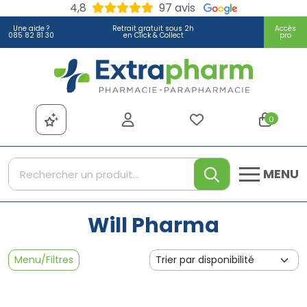
4,8
97 avis
Une aide ?
Retrait gratuit sous 2h
Accès
085 82 81 30
en Click & Collect
pro
Extrapharm Votre pharmacie
0
MENU
Will Pharma
Menu/Filtres