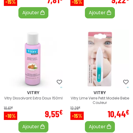
-15%
-15%
Ajouter
Ajouter
VITRY
VITRY
Vitry Dissolvant Extra Doux 150ml
Vitry Lime Verre Petit Modele Bebe
Couleur
€
€
10
,
61
12
,
28
€
€
9
,
55
10
,
44
-10%
-15%
Ajouter
Ajouter