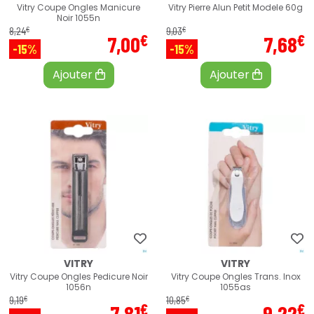
Vitry Coupe Ongles Manicure
Vitry Pierre Alun Petit Modele 60g
Noir 1055n
€
€
8
,
24
9
,
03
€
€
7
,
00
7
,
68
-15%
-15%
Ajouter
Ajouter
VITRY
VITRY
Vitry Coupe Ongles Pedicure Noir
Vitry Coupe Ongles Trans. Inox
1056n
1055as
€
€
9
,
19
10
,
85
€
€
7
,
81
9
,
22