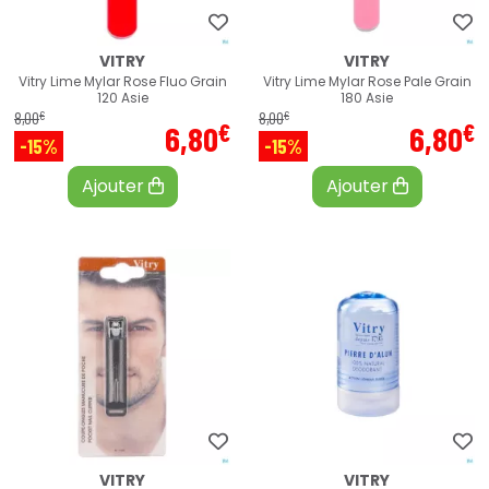
VITRY
VITRY
Vitry Lime Mylar Rose Fluo Grain
Vitry Lime Mylar Rose Pale Grain
120 Asie
180 Asie
€
€
8
,
00
8
,
00
€
€
6
,
80
6
,
80
-15%
-15%
Ajouter
Ajouter
VITRY
VITRY