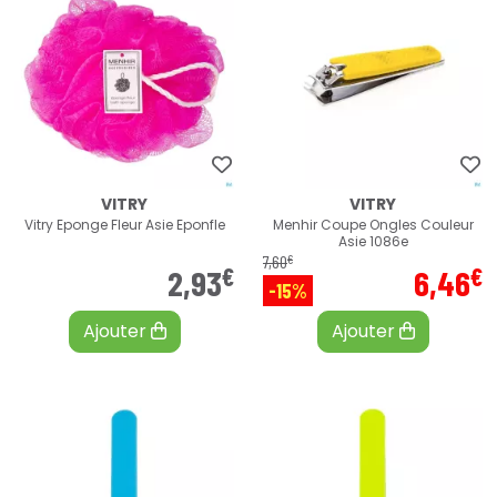
VITRY
VITRY
Vitry Eponge Fleur Asie Eponfle
Menhir Coupe Ongles Couleur
Asie 1086e
€
7
,
60
€
€
2
,
93
6
,
46
-15%
Ajouter
Ajouter