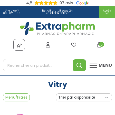
4,8
97 avis
Une aide ?
Retrait gratuit sous 2h
Accès
085 82 81 30
en Click & Collect
pro
Extrapharm Votre pharmacie
0
MENU
Vitry
Menu/Filtres