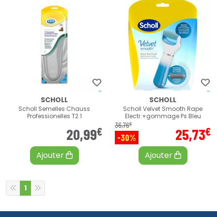
SCHOLL
SCHOLL
Scholl Semelles Chauss
Scholl Velvet Smooth Rape
Professionelles T2 1
Electr.+gommage Ps Bleu
€
36
,
76
€
€
20
,
99
25
,
73
-30%
Ajouter
Ajouter
1