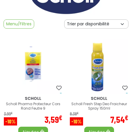
Menu/Filtres
SCHOLL
SCHOLL
Scholl Pharma Protecteur Cors
Scholl Fresh Step Deo Fraicheur
Rond Feutre 9
Spray 150ml
€
€
3
,
99
8
,
38
€
€
3
,
59
7
,
54
-10%
-10%