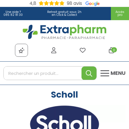
4,8
98 avis
Une aide ?
Retrait gratuit sous 2h
Accès
085 82 81 30
en Click & Collect
pro
Extrapharm Votre pharmacie
0
MENU
Scholl