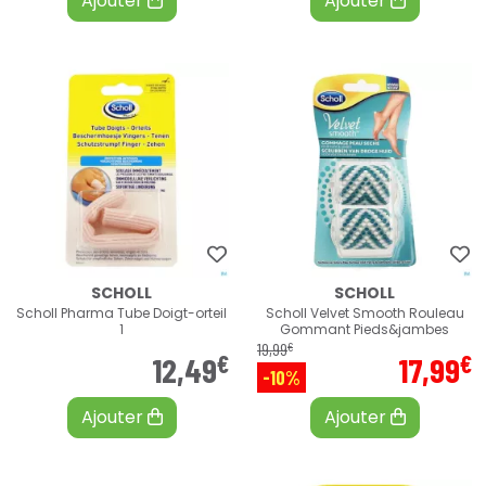
Ajouter
Ajouter
SCHOLL
SCHOLL
Scholl Pharma Tube Doigt-orteil
Scholl Velvet Smooth Rouleau
1
Gommant Pieds&jambes
€
19
,
99
€
€
12
,
49
17
,
99
-10%
Ajouter
Ajouter