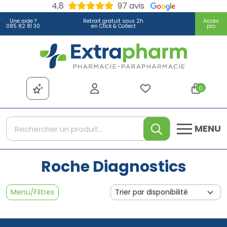
4,8
97 avis
Une aide ?
Retrait gratuit sous 2h
Accès
085 82 81 30
en Click & Collect
pro
Extrapharm Votre pharmacie
0
MENU
Roche Diagnostics
Menu/Filtres