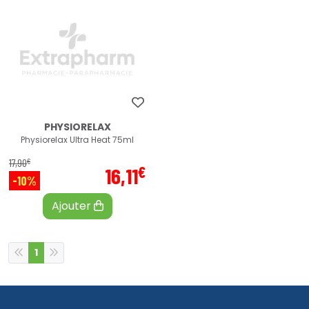
PHYSIORELAX
Physiorelax Ultra Heat 75ml
€
17
,
90
€
16
,
11
-10%
Ajouter
1