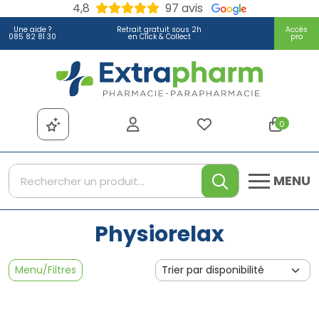
4,8
97 avis
Une aide ?
Retrait gratuit sous 2h
Accès
085 82 81 30
en Click & Collect
pro
Extrapharm Votre pharmacie
0
MENU
Physiorelax
Menu/Filtres