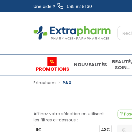
Une aide ?
085 82 81 30
Extrapharm Votre pharmacie en ligne à vo
%
BEAUTÉ
NOUVEAUTÉS
SOINS
PROMOTIONS
ET
HYGIÈN
Extrapharm
P&G
Affinez votre sélection en utilisant
Pose
les filtres ci-dessous :
11€
43€