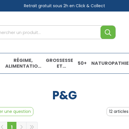
Retrait gratuit sous 2h
en Click & Collect
tre service
,
RÉGIME,
GROSSESSE
50+
NATUROPATHIE
ALIMENTATION
ET
& VITAMINES
ENFANTS
E
P&G
r une question
1