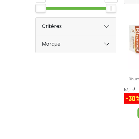
Critères
Marque
Rhum
€
53
,
95
-30