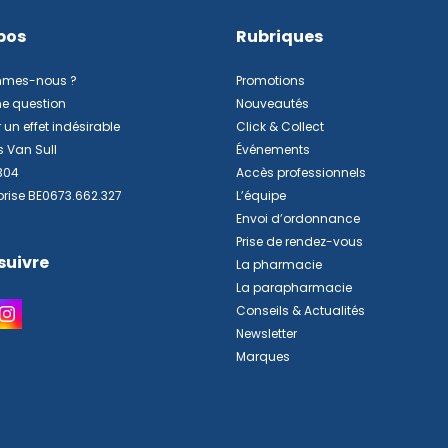
pos
Rubriques
mmes-nous ?
Promotions
ne question
Nouveautés
 un effet indésirable
Click & Collect
s Van Sull
Événements
304
Accès professionnels
prise BE0673.662.327
L’équipe
Envoi d’ordonnance
Prise de rendez-vous
suivre
La pharmacie
La parapharmacie
Conseils & Actualités
Newsletter
Marques