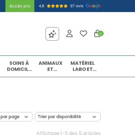
Accès pro
4,8
97 avis
0
SOINS À
ANIMAUX
MATÉRIEL
DOMICILE
ET
LABO ET
ET
INSECTES
MATIÈRES
PREMIERS
PREMIÈRES
SOINS
Affichage 1-5 des 5 articles