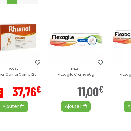
P&G
P&G
al Combi Comp 120
Flexagile Creme 50g
Flexag
€
€
37
,
76
11
,
00
%
Ajouter
Ajouter
A