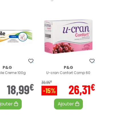
P&G
P&G
ile Creme 100g
U-cran Confort Comp 60
€
30
,
95
€
€
18
,
99
26
,
31
-15%
jouter
Ajouter