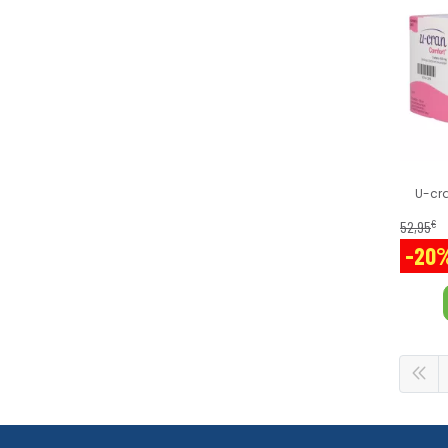
U-cr
€
52
,
95
-20