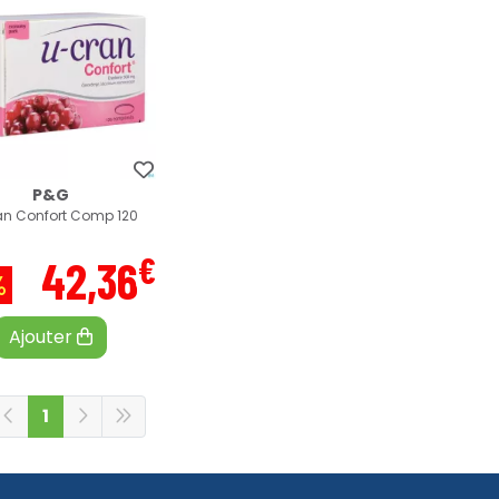
P&G
an Confort Comp 120
€
42
,
36
%
Ajouter
1