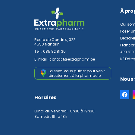
À pro
Qui so
Poser u
Déclarer
Route de Condroz, 322
4550 Nandrin
Françoi
Tél. :
085 82 81 30
APB 610
N° Entre
E-mail :
contact
@
extrapharm.be
Laissez-vous guider pour venir
directement à la pharmacie
Nous 
Horaires
Lundi au vendredi : 8h30 à 19h30
Samedi : 9h à 18h