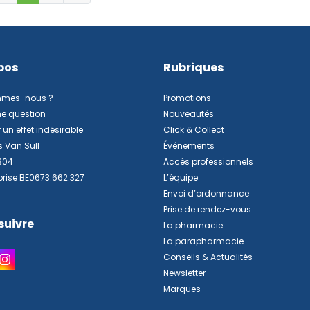
pos
Rubriques
mmes-nous ?
Promotions
ne question
Nouveautés
 un effet indésirable
Click & Collect
s Van Sull
Événements
304
Accès professionnels
prise BE0673.662.327
L’équipe
Envoi d’ordonnance
Prise de rendez-vous
suivre
La pharmacie
La parapharmacie
Conseils & Actualités
Newsletter
Marques