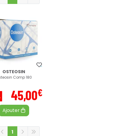
OSTEOSIN
steosin Comp 180
€
45
,
00
%
Ajouter
1