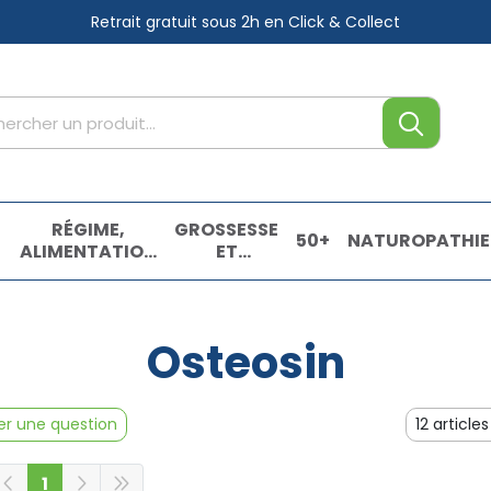
Retrait gratuit sous 2h
en Click & Collect
tre service
,
RÉGIME,
GROSSESSE
50+
NATUROPATHIE
ALIMENTATION
ET
& VITAMINES
ENFANTS
E
Osteosin
r une question
1