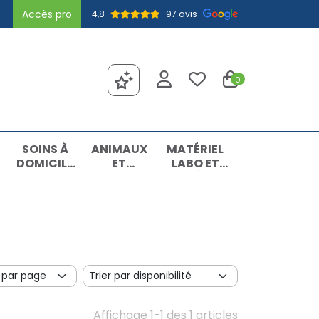
Accès pro
4,8
97 avis
0
SOINS À
ANIMAUX
MATÉRIEL
DOMICILE
ET
LABO ET
ET
INSECTES
MATIÈRES
PREMIERS
PREMIÈRES
SOINS
Affichage 1-1 des 1 articles