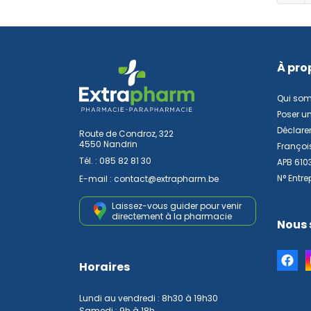
À pro
Qui so
Poser u
Déclarer
Route de Condroz, 322
4550 Nandrin
Françoi
Tél. :
085 82 81 30
APB 610
N° Entre
E-mail :
contact
@
extrapharm.be
Laissez-vous guider pour venir
directement à la pharmacie
Nous 
Horaires
Lundi au vendredi : 8h30 à 19h30
Samedi : 9h à 18h