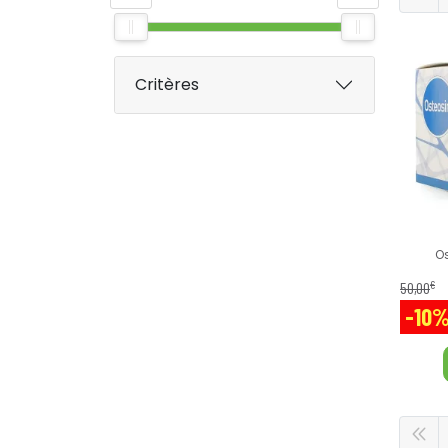
Critères
O
€
50
,
00
-10