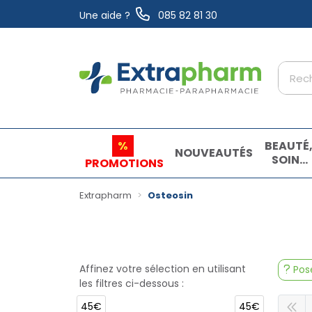
Une aide ?
085 82 81 30
Extrapharm Votre pharmacie en ligne à vo
%
BEAUTÉ
NOUVEAUTÉS
SOINS
PROMOTIONS
ET
HYGIÈN
Extrapharm
Osteosin
Affinez votre sélection en utilisant
Pose
les filtres ci-dessous :
45€
45€