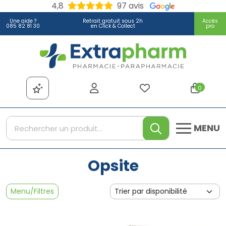
4,8
97 avis
Une aide ?
Retrait gratuit sous 2h
Accès
085 82 81 30
en Click & Collect
pro
Extrapharm Votre pharmacie
0
MENU
Opsite
Menu/Filtres