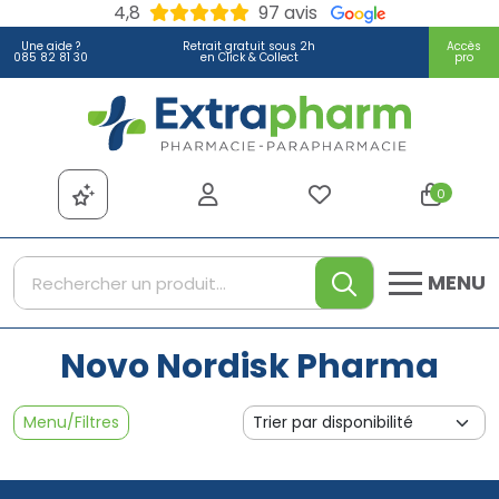
4,8
97 avis
Une aide ?
Retrait gratuit sous 2h
Accès
085 82 81 30
en Click & Collect
pro
Extrapharm Votre pharmacie
0
MENU
Novo Nordisk Pharma
Menu/Filtres