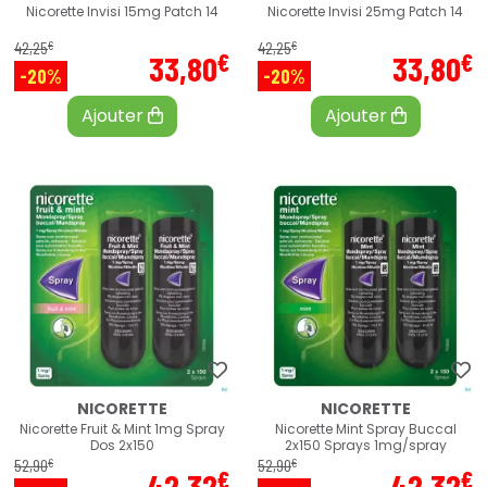
Nicorette Invisi 15mg Patch 14
Nicorette Invisi 25mg Patch 14
€
€
42
,
25
42
,
25
€
€
33
,
80
33
,
80
-20%
-20%
Ajouter
Ajouter
NICORETTE
NICORETTE
Nicorette Fruit & Mint 1mg Spray
Nicorette Mint Spray Buccal
Dos 2x150
2x150 Sprays 1mg/spray
€
€
52
,
90
52
,
90
€
€
42
,
32
42
,
32