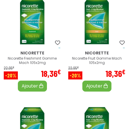
NICORETTE
NICORETTE
Nicorette Freshmint Gomme
Nicorette Fruit Gomme Mach
Mach 105x2mg
105x2mg
€
€
22
,
95
22
,
95
€
€
18
,
36
18
,
36
-20%
-20%
Ajouter
Ajouter