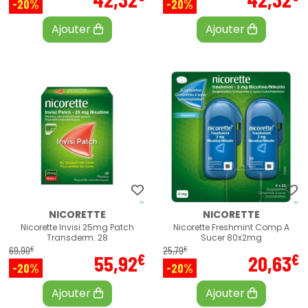
-20%
-20%
Ajouter
Ajouter
NICORETTE
NICORETTE
Nicorette Invisi 25mg Patch
Nicorette Freshmint Comp A
Transderm. 28
Sucer 80x2mg
€
€
69
,
90
25
,
79
€
€
55
,
92
20
,
63
-20%
-20%
Ajouter
Ajouter