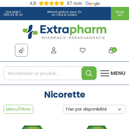
4,8
97 avis
Une aide ?
Retrait gratuit sous 2h
Accès
085 82 81 30
en Click & Collect
pro
Extrapharm Votre pharmacie
0
MENU
Nicorette
Menu/Filtres