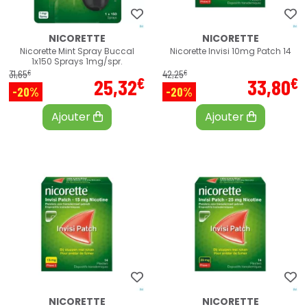
NICORETTE
NICORETTE
Nicorette Mint Spray Buccal
Nicorette Invisi 10mg Patch 14
1x150 Sprays 1mg/spr.
€
€
31
,
65
42
,
25
€
€
25
,
32
33
,
80
-20%
-20%
Ajouter
Ajouter
NICORETTE
NICORETTE