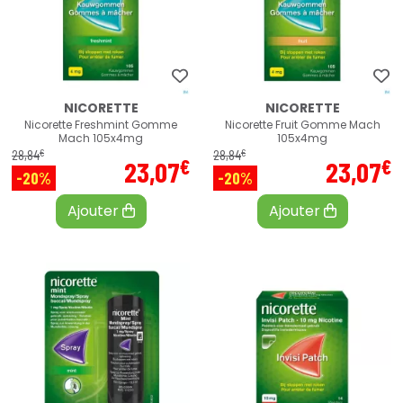
NICORETTE
NICORETTE
Nicorette Freshmint Gomme
Nicorette Fruit Gomme Mach
Mach 105x4mg
105x4mg
€
€
28
,
84
28
,
84
€
€
23
,
07
23
,
07
-20%
-20%
Ajouter
Ajouter