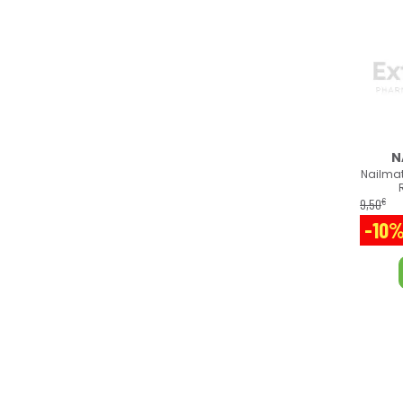
N
Nailmat
€
9
,
50
-10