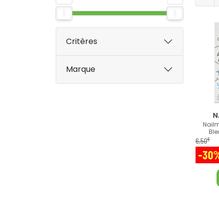
Critères
Marque
N
Nailm
Ble
€
6
,
50
-30