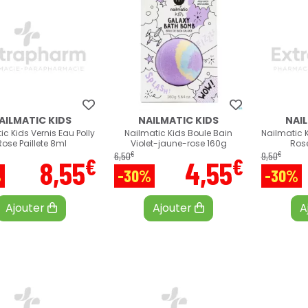
AILMATIC KIDS
NAILMATIC KIDS
NAI
ic Kids Vernis Eau Polly
Nailmatic Kids Boule Bain
Nailmatic K
Rose Paillete 8ml
Violet-jaune-rose 160g
Rose
€
€
6
,
50
9
,
50
€
€
8
,
55
4
,
55
%
-30%
-30%
Ajouter
Ajouter
A