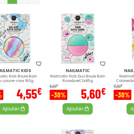
AILMATIC KIDS
NAILMATIC
NAI
atic Kids Boule Bain
Nailmatic Kids Duo Boule Bain
Nailmat
u-jaune-rose 160g
Rose&vert 2x85g
Colores&
€
€
8
,
00
11
,
00
€
€
4
,
55
5
,
60
%
-30%
-30%
Ajouter
Ajouter
A