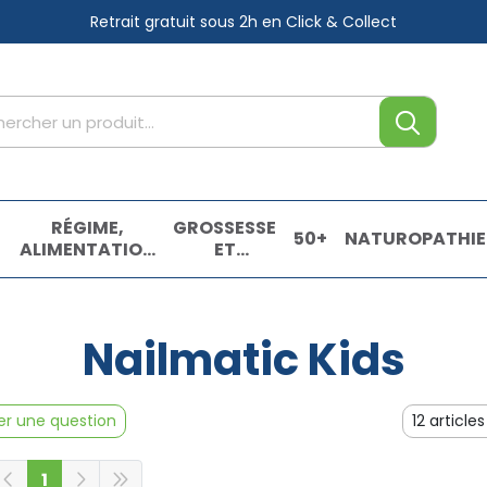
Retrait gratuit sous 2h
en Click & Collect
tre service
,
RÉGIME,
GROSSESSE
50+
NATUROPATHIE
ALIMENTATION
ET
& VITAMINES
ENFANTS
E
Nailmatic Kids
r une question
1