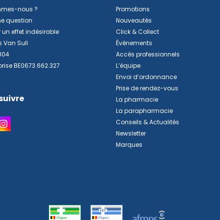
mmes-nous ?
Promotions
ne question
Nouveautés
 un effet indésirable
Click & Collect
s Van Sull
Événements
304
Accès professionnels
prise BE0673.662.327
L’équipe
Envoi d’ordonnance
Prise de rendez-vous
suivre
La pharmacie
La parapharmacie
Conseils & Actualités
Newsletter
Marques