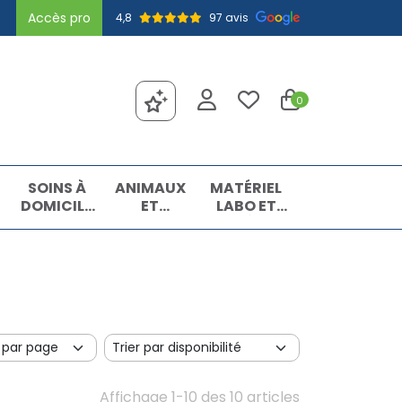
Accès pro
4,8
97 avis
0
SOINS À
ANIMAUX
MATÉRIEL
DOMICILE
ET
LABO ET
ET
INSECTES
MATIÈRES
PREMIERS
PREMIÈRES
SOINS
Affichage 1-10 des 10 articles