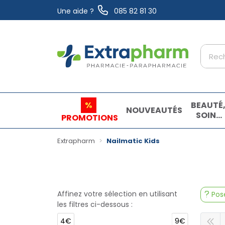
Une aide ?
085 82 81 30
Extrapharm Votre pharmacie en ligne à vo
%
BEAUTÉ
NOUVEAUTÉS
SOINS
PROMOTIONS
ET
HYGIÈN
Extrapharm
Nailmatic Kids
Affinez votre sélection en utilisant
Pose
les filtres ci-dessous :
4€
9€