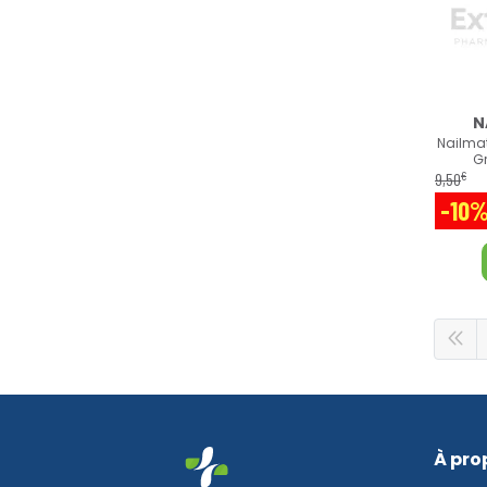
N
Nailmat
Gr
€
9
,
50
-10
À pro