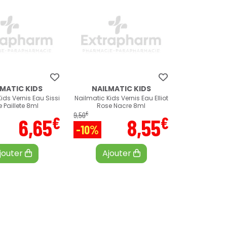
LMATIC KIDS
NAILMATIC KIDS
ids Vernis Eau Sissi
Nailmatic Kids Vernis Eau Elliot
 Paillete 8ml
Rose Nacre 8ml
€
9
,
50
€
€
6
,
65
8
,
55
-10%
jouter
Ajouter