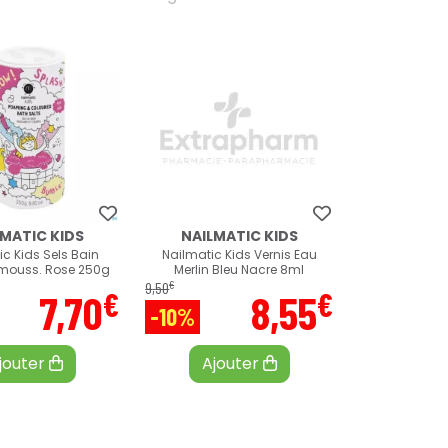
LMATIC KIDS
NAILMATIC KIDS
ic Kids Sels Bain
Nailmatic Kids Vernis Eau
mouss. Rose 250g
Merlin Bleu Nacre 8ml
€
9
,
50
€
€
7
,
70
8
,
55
-10%
jouter
Ajouter