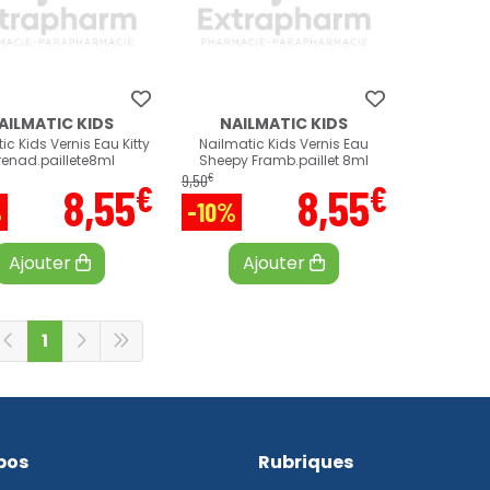
AILMATIC KIDS
NAILMATIC KIDS
ic Kids Vernis Eau Kitty
Nailmatic Kids Vernis Eau
enad.paillete8ml
Sheepy Framb.paillet 8ml
€
9
,
50
€
€
8
,
55
8
,
55
%
-10%
Ajouter
Ajouter
1
pos
Rubriques