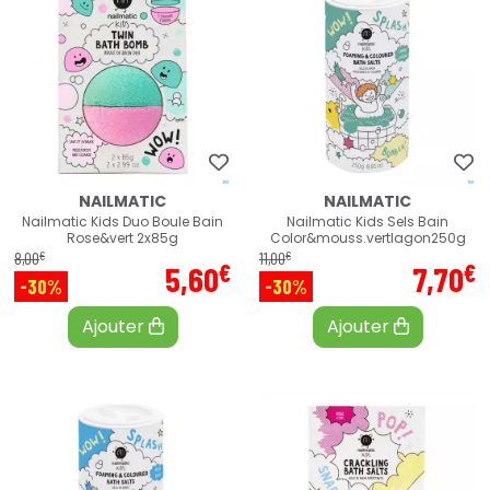
NAILMATIC
NAILMATIC
Nailmatic Kids Duo Boule Bain
Nailmatic Kids Sels Bain
Rose&vert 2x85g
Color&mouss.vertlagon250g
€
€
8
,
00
11
,
00
€
€
5
,
60
7
,
70
-30%
-30%
Ajouter
Ajouter