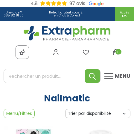
4,8
97 avis
Une aide ?
Retrait gratuit sous 2h
Accès
085 82 81 30
en Click & Collect
pro
Extrapharm Votre pharmacie
0
MENU
Nailmatic
Menu/Filtres