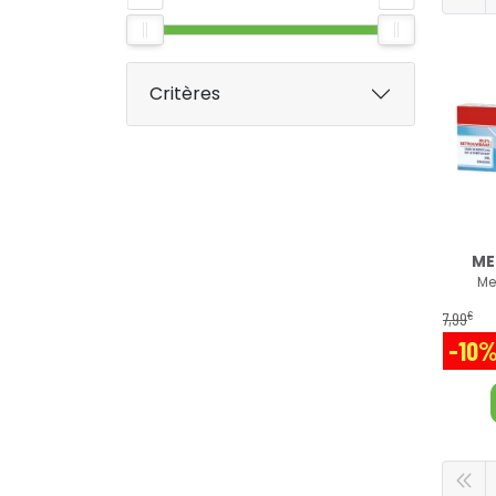
Critères
ME
Me
€
7
,
99
-10