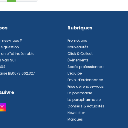
pos
Rubriques
mmes-nous ?
Promotions
ne question
Nouveautés
 un effet indésirable
Click & Collect
s Van Sull
Événements
304
Accès professionnels
prise BE0673.662.327
L’équipe
Envoi d’ordonnance
Prise de rendez-vous
suivre
La pharmacie
La parapharmacie
Conseils & Actualités
Newsletter
Marques