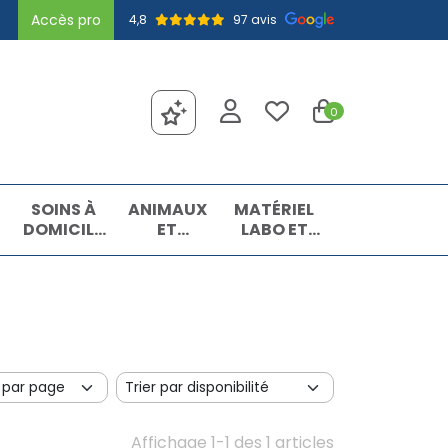
Accès pro
4,8
97 avis
0
SOINS À
ANIMAUX
MATÉRIEL
DOMICILE
ET
LABO ET
ET
INSECTES
MATIÈRES
PREMIERS
PREMIÈRES
SOINS
Affichage 1-1 des 1 articles