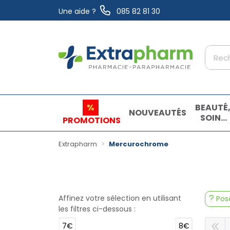
Une aide ?
085 82 81 30
Extrapharm Votre pharmacie en ligne à vo
%
BEAUTÉ
NOUVEAUTÉS
SOINS
PROMOTIONS
ET
HYGIÈN
Extrapharm
Mercurochrome
Affinez votre sélection en utilisant
Pose
les filtres ci-dessous :
7€
8€