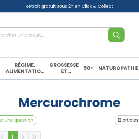
Retrait gratuit sous 2h
en Click & Collect
tre service
,
RÉGIME,
GROSSESSE
50+
NATUROPATHIE
ALIMENTATION
ET
& VITAMINES
ENFANTS
E
Mercurochrome
r une question
1