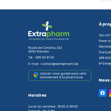
À pro
Qui so
Poser u
Déclarer
Route de Condroz, 322
4550 Nandrin
Françoi
Tél. :
085 82 81 30
APB 610
N° Entre
E-mail :
contact
@
extrapharm.be
Laissez-vous guider pour venir
directement à la pharmacie
Nous 
Horaires
Lundi au vendredi : 8h30 à 19h30
Samedi : 9h à 18h