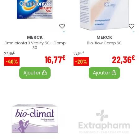
MERCK
MERCK
Omnibionta 3 Vitality 50+ Comp
Bio-flow Comp 60
30
€
€
27
,
95
27
,
95
€
€
16
,
77
22
,
36
-40%
-20%
Ajouter
Ajouter