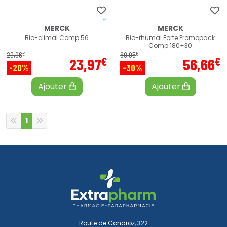
MERCK
MERCK
Bio-climal Comp 56
Bio-rhumal Forte Promopack
Comp 180+30
€
€
29
,
96
80
,
95
€
€
23
,
97
56
,
66
-20%
-30%
Ajouter
Ajouter
1
Route de Condroz, 322