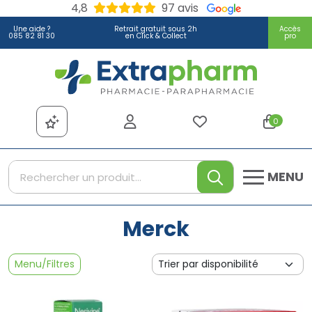
4,8
97 avis
Une aide ?
Retrait gratuit sous 2h
Accès
085 82 81 30
en Click & Collect
pro
Extrapharm Votre pharmacie
0
MENU
Merck
Menu/Filtres