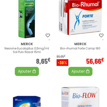
MERCK
MERCK
Nesivine Eucalyptus 0,5mg/ml
Bio-rhumal Forte Comp 180
Sol Pulv Nasal 15ml
€
80
,
95
€
€
8
,
65
56
,
66
-30%
Ajouter
Ajouter