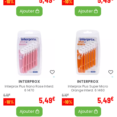
-10%
-10%
Ajouter
Ajouter
INTERPROX
INTERPROX
Interprox Plus Nano Rose Interd.
Interprox Plus Super Micro
6 1470
Orange Interd. 6 1460
€
€
6
,
10
6
,
10
€
€
5
,
49
5
,
49
-10%
-10%
Ajouter
Ajouter