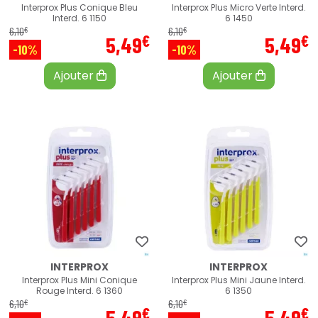
Interprox Plus Conique Bleu
Interprox Plus Micro Verte Interd.
Interd. 6 1150
6 1450
€
€
6
,
10
6
,
10
€
€
5
,
49
5
,
49
-10%
-10%
Ajouter
Ajouter
INTERPROX
INTERPROX
Interprox Plus Mini Conique
Interprox Plus Mini Jaune Interd.
Rouge Interd. 6 1360
6 1350
€
€
6
,
10
6
,
10
€
€
5
,
49
5
,
49