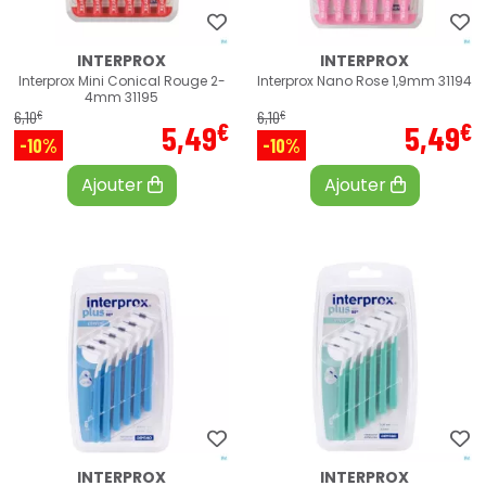
INTERPROX
INTERPROX
Interprox Mini Conical Rouge 2-
Interprox Nano Rose 1,9mm 31194
4mm 31195
€
€
6
,
10
6
,
10
€
€
5
,
49
5
,
49
-10%
-10%
Ajouter
Ajouter
INTERPROX
INTERPROX