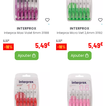
INTERPROX
INTERPROX
Interprox Maxi Violet 6mm 31188
Interprox Micro Vert 2,4mm 31192
€
€
6
,
10
6
,
10
€
€
5
,
49
5
,
49
-10%
-10%
Ajouter
Ajouter