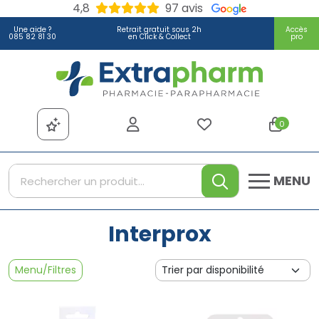
4,8
97 avis
Une aide ?
Retrait gratuit sous 2h
Accès
085 82 81 30
en Click & Collect
pro
Extrapharm Votre pharmacie
0
MENU
Interprox
Menu/Filtres