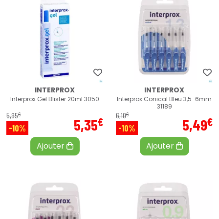
INTERPROX
INTERPROX
Interprox Gel Blister 20ml 3050
Interprox Conical Bleu 3,5-6mm
31189
€
€
5
,
95
6
,
10
€
€
5
,
35
5
,
49
-10%
-10%
Ajouter
Ajouter