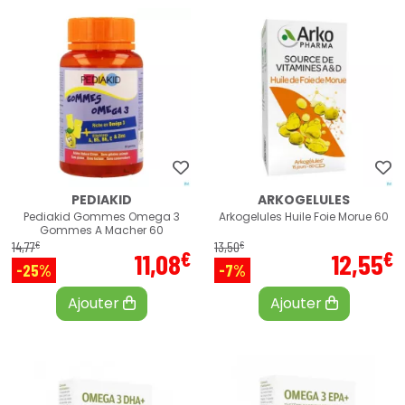
PEDIAKID
ARKOGELULES
Pediakid Gommes Omega 3
Arkogelules Huile Foie Morue 60
Gommes A Macher 60
€
€
14
,
77
13
,
50
€
€
11
,
08
12
,
55
-25%
-7%
Ajouter
Ajouter