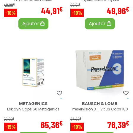
€
€
49
,
90
55
,
51
€
€
44
,
91
49
,
96
-10%
-10%
Ajouter
Ajouter
METAGENICS
BAUSCH & LOMB
Eskidyn Caps 60 Metagenics
Preservision 3 + Vit D3 Caps 180
€
€
76
,
90
84
,
88
€
€
65
,
36
76
,
39
-15%
-10%