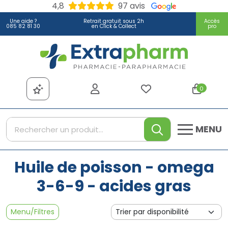
4,8
97 avis
Une aide ?
Retrait gratuit sous 2h
Accès
085 82 81 30
en Click & Collect
pro
Extrapharm Votre pharmacie
0
MENU
Huile de poisson - omega
3-6-9 - acides gras
Menu/Filtres