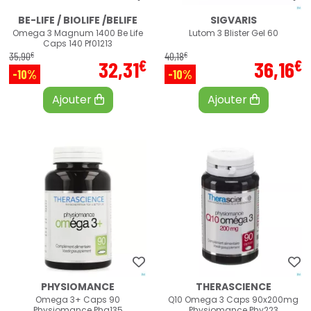
BE-LIFE / BIOLIFE /BELIFE
SIGVARIS
Omega 3 Magnum 1400 Be Life
Lutom 3 Blister Gel 60
Caps 140 Pf01213
€
€
35
,
90
40
,
18
€
€
32
,
31
36
,
16
-10%
-10%
Ajouter
Ajouter
PHYSIOMANCE
THERASCIENCE
Omega 3+ Caps 90
Q10 Omega 3 Caps 90x200mg
Physiomance Pha135
Physiomance Phy223