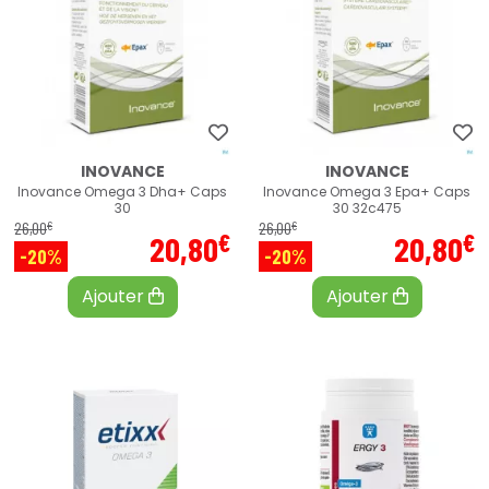
INOVANCE
INOVANCE
Inovance Omega 3 Dha+ Caps
Inovance Omega 3 Epa+ Caps
30
30 32c475
€
€
26
,
00
26
,
00
€
€
20
,
80
20
,
80
-20%
-20%
Ajouter
Ajouter