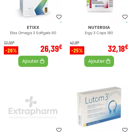
ETIXX
NUTERGIA
Etixx Omega 3 Softgels 60
Ergy 3 Caps 180
€
€
32
,
99
42
,
91
€
€
26
,
39
32
,
18
-20%
-25%
Ajouter
Ajouter