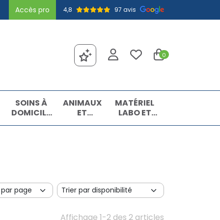
Accès pro
4,8
97 avis
0
SOINS À
ANIMAUX
MATÉRIEL
DOMICILE
ET
LABO ET
ET
INSECTES
MATIÈRES
PREMIERS
PREMIÈRES
SOINS
Affichage 1-2 des 2 articles