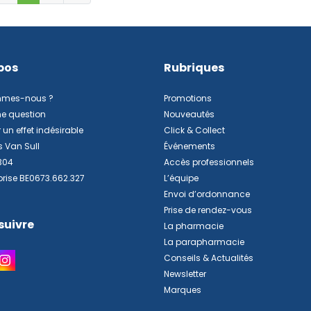
pos
Rubriques
mmes-nous ?
Promotions
ne question
Nouveautés
 un effet indésirable
Click & Collect
s Van Sull
Événements
304
Accès professionnels
prise BE0673.662.327
L’équipe
Envoi d’ordonnance
Prise de rendez-vous
suivre
La pharmacie
La parapharmacie
Conseils & Actualités
Newsletter
Marques