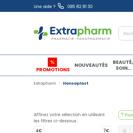
Une aide ?
085 82 81 30
Extrapharm Votre pharmacie en ligne à vo
%
BEAUTÉ
NOUVEAUTÉS
SOINS
PROMOTIONS
ET
HYGIÈN
Extrapharm
Hansaplast
Affinez votre sélection en utilisant
Pose
les filtres ci-dessous :
4€
7€