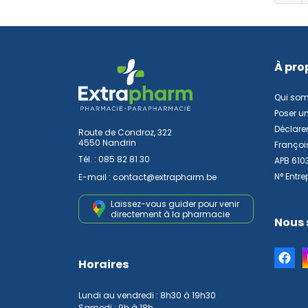
À pro
Qui so
Poser u
Déclarer
Route de Condroz, 322
4550 Nandrin
Françoi
Tél. :
085 82 81 30
APB 610
N° Entre
E-mail :
contact
@
extrapharm.be
Laissez-vous guider pour venir
directement à la pharmacie
Nous 
Horaires
Lundi au vendredi : 8h30 à 19h30
Samedi : 9h à 18h