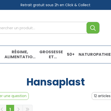
Retrait gratuit sous 2h
en Click & Collect
tre service
,
RÉGIME,
GROSSESSE
50+
NATUROPATHIE
ALIMENTATION
ET
& VITAMINES
ENFANTS
E
Hansaplast
r une question
1