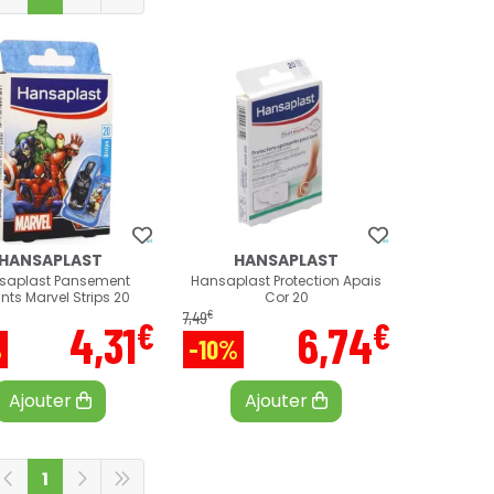
HANSAPLAST
HANSAPLAST
saplast Pansement
Hansaplast Protection Apais
nts Marvel Strips 20
Cor 20
€
7
,
49
€
€
4
,
31
6
,
74
%
-10%
Ajouter
Ajouter
1