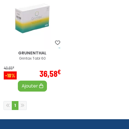
GRUNENTHAL
Grintax Tabl 60
€
40
,
65
€
36
,
58
-10%
Ajouter
1