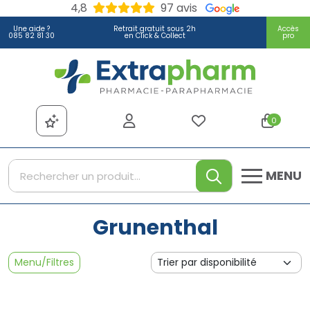
4,8
97 avis
Une aide ?
Retrait gratuit sous 2h
Accès
085 82 81 30
en Click & Collect
pro
Extrapharm Votre pharmacie
0
MENU
Grunenthal
Menu/Filtres