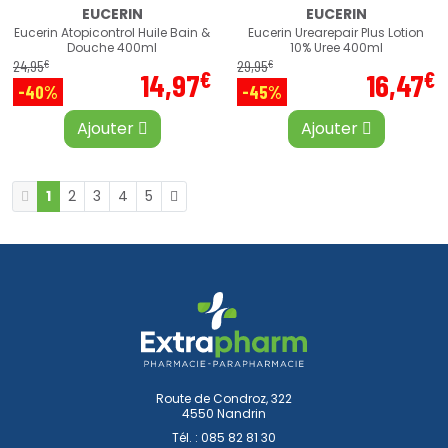
EUCERIN
EUCERIN
Eucerin Atopicontrol Huile Bain &
Eucerin Urearepair Plus Lotion
Douche 400ml
10% Uree 400ml
€
€
24
,
95
29
,
95
€
€
14
,
97
16
,
47
-40%
-45%
Ajouter
Ajouter
1
2
3
4
5
Route de Condroz, 322
4550 Nandrin
Tél. :
085 82 81 30