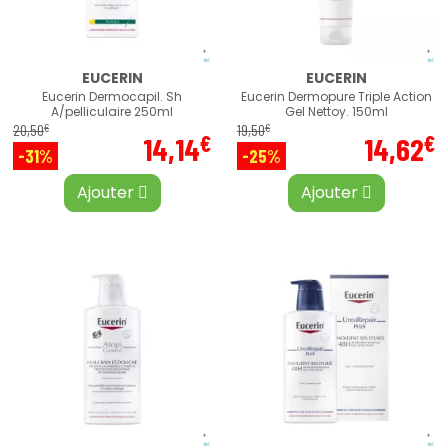
EUCERIN
EUCERIN
Eucerin Dermocapil. Sh
Eucerin Dermopure Triple Action
A/pelliculaire 250ml
Gel Nettoy. 150ml
€
€
20
,
50
19
,
50
€
€
14
,
14
14
,
62
-31%
-25%
Ajouter
Ajouter