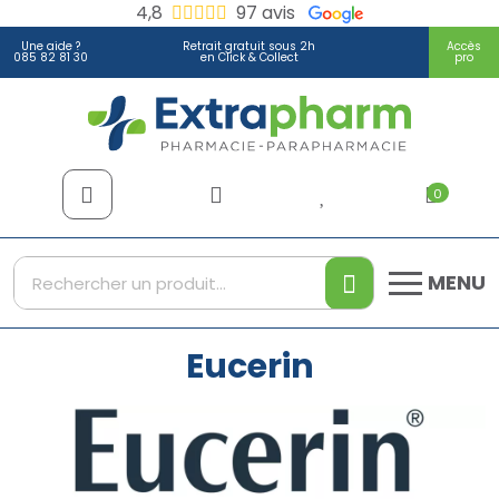
4,8
97 avis
Une aide ?
Retrait gratuit sous 2h
Accès
085 82 81 30
en Click & Collect
pro
Extrapharm Votre pharmacie
0
MENU
Eucerin