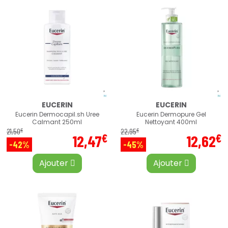
EUCERIN
EUCERIN
Eucerin Dermocapil.sh Uree
Eucerin Dermopure Gel
Calmant 250ml
Nettoyant 400ml
€
€
21
,
50
22
,
95
€
€
12
,
47
12
,
62
-42%
-45%
Ajouter
Ajouter