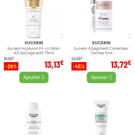
EUCERIN
EUCERIN
Eucerin Hyaluron Fil.+cr Main
Eucerin A/pigment Correcteur
A/t.&a/age Ip30 75ml
Taches 5ml
€
€
18
,
50
24
,
95
€
€
13
,
13
13
,
72
-29%
-45%
Ajouter
Ajouter