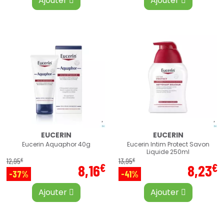
Ajouter
Ajouter
EUCERIN
EUCERIN
Eucerin Aquaphor 40g
Eucerin Intim Protect Savon
Liquide 250ml
€
€
12
,
95
13
,
95
€
€
8
,
16
8
,
23
-37%
-41%
Ajouter
Ajouter