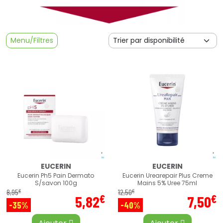
Menu/Filtres
EUCERIN
EUCERIN
Eucerin Ph5 Pain Dermato
Eucerin Urearepair Plus Creme
S/savon 100g
Mains 5% Uree 75ml
€
€
8
,
95
12
,
50
€
€
5
,
82
7
,
50
-35%
-40%