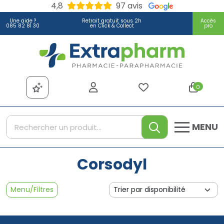
4,8
97 avis
Une aide ?
Retrait gratuit sous 2h
Accès
085 82 81 30
en Click & Collect
pro
Extrapharm Votre pharmacie
0
MENU
Corsodyl
Menu/Filtres