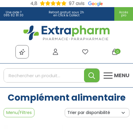
4,8
97 avis
Une aide ?
Retrait gratuit sous 2h
Accès
085 82 81 30
en Click & Collect
pro
Extrapharm Votre pharmacie
0
MENU
Complément alimentaire
Menu/Filtres