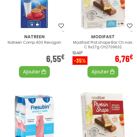
NATREEN
MODIFAST
Natreen Comp 400 Revogan
Modifast Prot.shape Bar Ch.noix
C.6x27g Cfr2709632
€
10
,
40
€
€
6
,
55
6
,
76
-35%
Ajouter
Ajouter