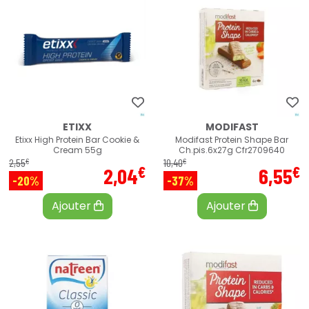
ETIXX
MODIFAST
Etixx High Protein Bar Cookie &
Modifast Protein Shape Bar
Cream 55g
Ch.pis.6x27g Cfr2709640
€
€
2
,
55
10
,
40
€
€
2
,
04
6
,
55
-20%
-37%
Ajouter
Ajouter