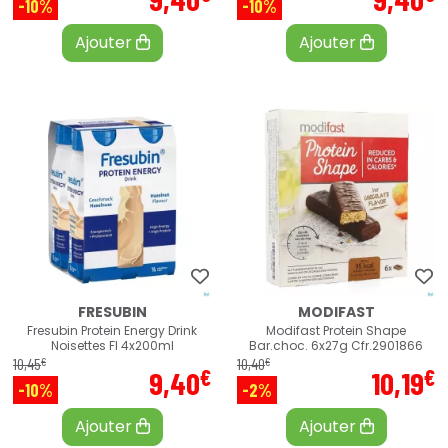
-10%
-10%
Ajouter
Ajouter
FRESUBIN
MODIFAST
Fresubin Protein Energy Drink
Modifast Protein Shape
Noisettes Fl 4x200ml
Bar.choc. 6x27g Cfr.2901866
€
€
10
,
45
10
,
40
€
€
9
,
40
10
,
19
-10%
-2%
Ajouter
Ajouter