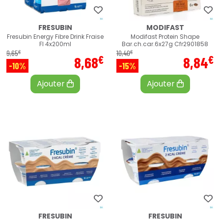
FRESUBIN
MODIFAST
Fresubin Energy Fibre Drink Fraise
Modifast Protein Shape
Fl 4x200ml
Bar.ch.car.6x27g Cfr2901858
€
€
9
,
65
10
,
40
€
€
8
,
68
8
,
84
-10%
-15%
Ajouter
Ajouter
FRESUBIN
FRESUBIN