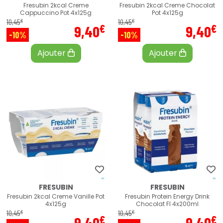
Fresubin 2kcal Creme
Fresubin 2kcal Creme Chocolat
Cappuccino Pot 4x125g
Pot 4x125g
€
€
10
,
45
10
,
45
€
€
9
,
40
9
,
40
-10%
-10%
Ajouter
Ajouter
FRESUBIN
FRESUBIN
Fresubin 2kcal Creme Vanille Pot
Fresubin Protein Energy Drink
4x125g
Chocolat Fl 4x200ml
€
€
10
,
45
10
,
45
€
€
9
,
40
9
,
40